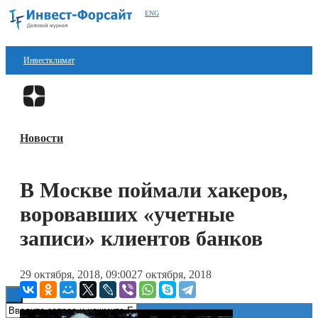
ENG
Инвестклимат
Финансы
Перейти в
Дзен
Инвестиции
Новости
Блокчейн
Стартапы
В Москве поймали хакеров,
Технологии
воровавших «учетные
ESG
записи» клиентов банков
Книги
29 октября, 2018, 09:00
27 октября, 2018