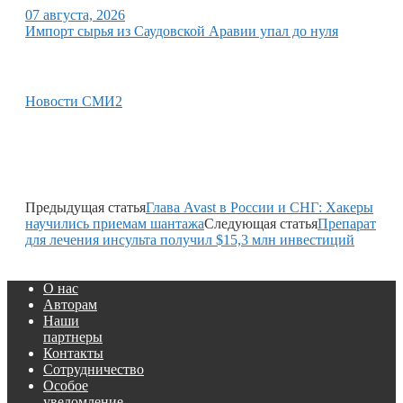
07 августа, 2026
Импорт сырья из Саудовской Аравии упал до нуля
Новости СМИ2
Предыдущая статья
Глава Avast в России и СНГ: Хакеры
научились приемам шантажа
Следующая статья
Препарат
для лечения инсульта получил $15,3 млн инвестиций
О нас
Авторам
Наши
партнеры
Контакты
Сотрудничество
Особое
уведомление