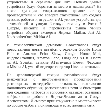
устройствам и сервисам для них. Почему умные
устройства будут бороться за место в нашем доме? На
какие функции смарт-колонок делают ставку
производители и что говорит статистика? Кто создает
детских роботов и игрушки с AI, умные устройства для
автомобилей и умную бытовую технику в России?
Цифры, инсайты и перспективы рынка умных
устройств обсудят эксперты Яндекс, Mail.ru, Just AI,
NotAnotherOne, Mishka AI.
В технологической демозоне Conversations будут
представлены новые девайсы с экраном Google Home
Hub и Amazon Echo Show, Google Home Mini,
Яндекс.Станция, Amazon Echo, DingDong A1 и Xiaomi
mi AL Speaker, детские AI-игрушки Емеля, Фасолик
и Mishka AI, умный видеорегистратор Linza и не только.
На девелоперской секции разработчики будут
знакомиться с инструментами проектирования
разговорных интерфейсов, осваивать технологии
машинного обучения, распознавания речи и биометрии
при создании чатботов и голосовых навыков, осваивать
лайфхаки по работе с Яндекс.Диалогами и Google
Ассистентом. И смогут принять участие в мастер-классе
по сборке чатбота, понимающего естественный язык.