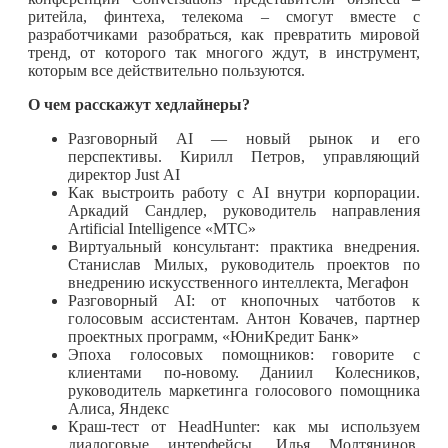
ритейла, финтеха, телекома – смогут вместе с
разработчиками разобраться, как превратить мировой
тренд, от которого так многого ждут, в инструмент,
которым все действительно пользуются.
О чем расскажут хедлайнеры?
Разговорный AI — новый рынок и его
перспективы. Кирилл Петров, управляющий
директор Just AI
Как выстроить работу с AI внутри корпорации.
Аркадий Сандлер, руководитель направления
Artificial Intelligence «МТС»
Виртуальный консультант: практика внедрения.
Станислав Милых, руководитель проектов по
внедрению искусственного интеллекта, Мегафон
Разговорный AI: от кнопочных чатботов к
голосовым ассистентам. Антон Ковачев, партнер
проектных программ, «ЮниКредит Банк»
Эпоха голосовых помощников: говорите с
клиентами по-новому. Даниил Колесников,
руководитель маркетинга голосового помощника
Алиса, Яндекс
Краш-тест от HeadHunter: как мы используем
диалоговые интерфейсы. Илья Молтянинов,