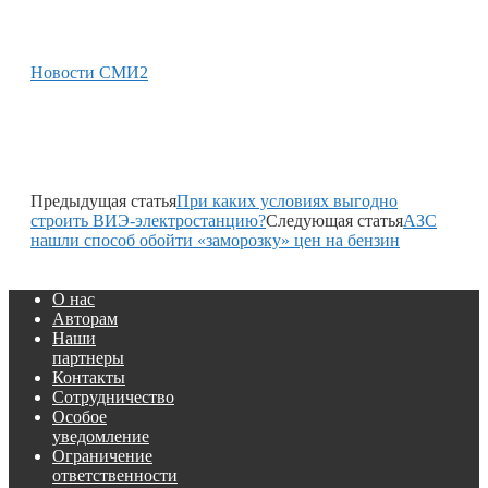
Новости СМИ2
Предыдущая статья
При каких условиях выгодно
строить ВИЭ-электростанцию?
Следующая статья
АЗС
нашли способ обойти «заморозку» цен на бензин
О нас
Авторам
Наши
партнеры
Контакты
Сотрудничество
Особое
уведомление
Ограничение
ответственности