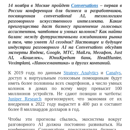
14 ноября в Москве пройдет
Conversations
– первая в
России конференция для бизнеса и разработчиков,
посвященная conversational AI, технологиям
разговорного искусственного интеллекта. Какие
преимущества даст бизнесу применение голосовых
ассистентов, чатботов и умных колонок? Как найти
баланс между футуристичными ожиданиями рынка
и тем, что умеет AI сегодня? Настоящее и будущее
индустрии разговорного AI на Conversations обсудят
эксперты Яндекс, Google, МТС, Mail.ru, Мегафон, Just
AI, «Кошелек», ЮниКредит банк, HeadHunter,
Voximplant, «Наносемантика» и других компаний.
К 2019 году, по данным
Strategy Analytics
и
Canalys
,
доступ к виртуальным голосовым помощникам будут
иметь более половины всех смартфонов, а число умных
колонок в домах по всему миру превысит 100
миллионов устройств. Не сдают позиции и чатботы:
Juniper Research
прогнозируют, что экономия от их
внедрения к 2022 году вырастет в 400 раз и составит
более 8 миллиардов долларов в год.
Чтобы эти прогнозы сбылись, экосистема вокруг
разговорного AI должна постоянно развиваться. На
конференции Conversations представители бизнеса –