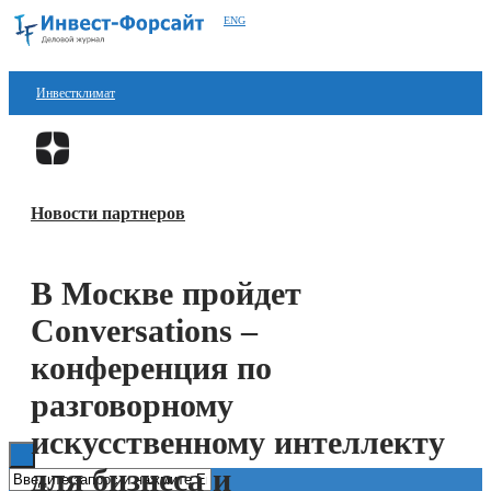
ENG
Инвестклимат
Финансы
Перейти в
Дзен
Инвестиции
Новости партнеров
Блокчейн
Стартапы
В Москве пройдет
Технологии
Conversations –
ESG
конференция по
разговорному
Книги
искусственному интеллекту
для бизнеса и