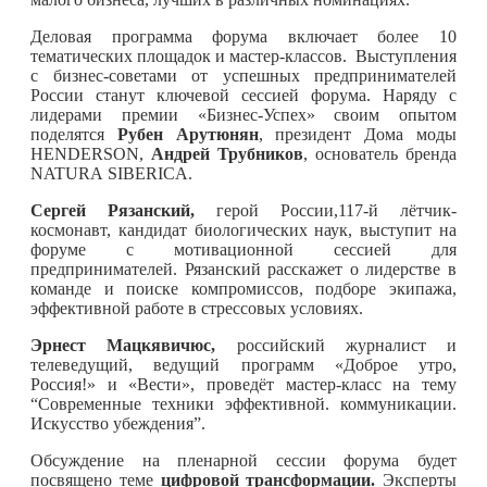
Деловая программа форума включает более 10
тематических площадок и мастер-классов. Выступления
с бизнес-советами от успешных предпринимателей
России станут ключевой сессией форума. Наряду с
лидерами премии «Бизнес-Успех» своим опытом
поделятся
Рубен Арутюнян
, президент Дома моды
HENDERSON,
Андрей Трубников
, основатель бренда
NATURA SIBERICA.
Сергей Рязанский,
герой России,117-й лётчик-
космонавт, кандидат биологических наук, выступит на
форуме с мотивационной сессией для
предпринимателей. Рязанский расскажет о лидерстве в
команде и поиске компромиссов, подборе экипажа,
эффективной работе в стрессовых условиях.
Эрнест Мацкявичюс,
российский журналист и
телеведущий, ведущий программ «Доброе утро,
Россия!» и «Вести», проведёт мастер-класс на тему
“Современные техники эффективной. коммуникации.
Искусство убеждения”.
Обсуждение на пленарной сессии форума будет
посвящено теме
цифровой трансформации.
Эксперты