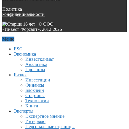
Политика
конфиденциальности
© ООО
«Инвест-Форсайт», 2012-
2026
Меню
ESG
Экономика
Инвестклимат
Аналитика
Прогнозы
Бизнес
Инвестиции
Финансы
Блокчейн
Стартапы
Технологии
Книги
Эксперты
Экспертное мнение
Интервью
Персональные страницы