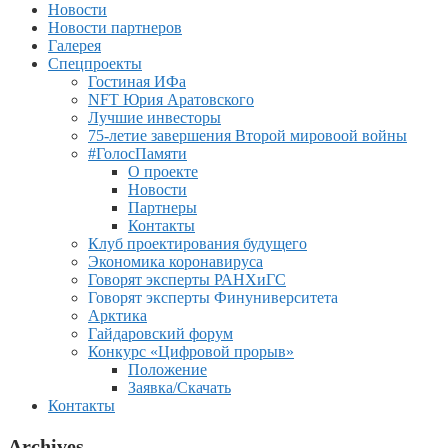
Новости
Новости партнеров
Галерея
Спецпроекты
Гостиная ИФа
NFT Юрия Аратовского
Лучшие инвесторы
75-летие завершения Второй мировоой войны
#ГолосПамяти
О проекте
Новости
Партнеры
Контакты
Клуб проектирования будущего
Экономика коронавируса
Говорят эксперты РАНХиГС
Говорят эксперты Финуниверситета
Арктика
Гайдаровский форум
Конкурс «Цифровой прорыв»
Положение
Заявка/Скачать
Контакты
Archives