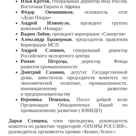
Илья Кретов,
генеральный директор eBay Россия,
Восточная Европа и Африка
Фёдор Овчинников
, основатель сети
«Додо Пицца»
Андрей Илиопуло,
президент группы
компаний «Новард»
Вадим Лобов,
президент корпорации «Синергия»
Александр Браверман
, председатель правления
Корпорации МСП
Андрей Слепнев,
генеральный директор
Российского экспортного центра
Роман Петруца,
директор Фонда
развития промышленности
Дмитрий Сазонов,
депутат Государственной
думы, заместитель председателя комитета по
экономической политике, промышленности,
инновационному развитию
и предпринимательству
Вероника Пешкова,
Посол доброй воли
Организации Объединенных Наций по
промышленному развитию ( ЮНИДО)
Дарья Сунцова,
член президиума, руководитель
комитета по развитию территорий «ОПОРЫ РОССИИ»,
руководитель оргкомитета премии «Бизнес-Успех»
: