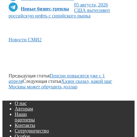
05 августа, 2026
Новые бизнес-тренды
США вытесняют
российскую нефть с сирийского рынка
Новости СМИ2
Предыдущая статья
Пенсии повысятся уже с 1
апреля
Следующая статья
Хазин сказал, какой шаг
Москвы может обрушить доллар
О нас
Авторам
Наши
партнеры
Контакты
Сотрудничество
Особое