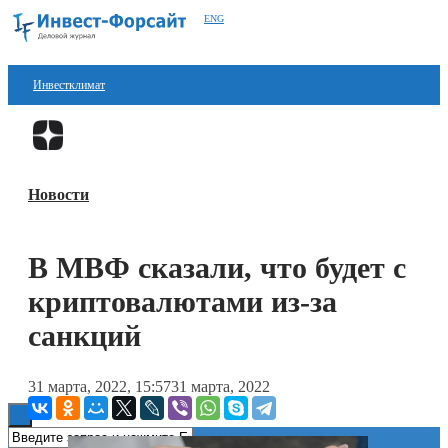
ENG
Инвестклимат
Финансы
Перейти в
Дзен
Инвестиции
Новости
Блокчейн
Стартапы
В МВФ сказали, что будет с
Технологии
криптовалютами из-за
ESG
санкций
Книги
31 марта, 2022, 15:57
31 марта, 2022