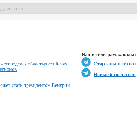
Перейти в
Перейти в
Д
Наши телеграм-каналы:
жегородская область
российская
Стартапы и технол
регионов
Новые бизнес-трен
может стать президентом Венгрии