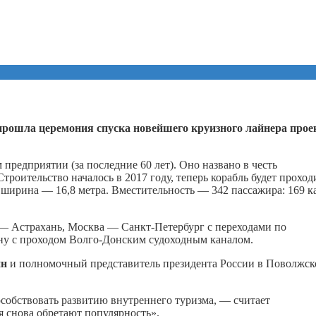
рошла церемония спуска новейшего круизного лайнера прое
 предприятии (за последние 60 лет). Оно названо в честь
 Строительство началось в 2017 году, теперь корабль будет проход
а ширина — 16,8 метра. Вместительность — 342 пассажира: 169 к
 — Астрахань, Москва — Санкт-Петербург с переходами по
ну с проходом Волго-Донским судоходным каналом.
ин
и полномочный представитель президента России в Поволжс
особствовать развитию внутреннего туризма, — считает
я снова обретают популярность».