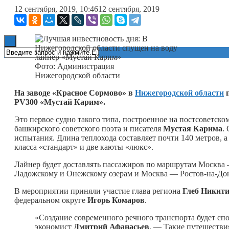
12 сентября, 2019, 10:46
12 сентября, 2019
Книги
Фото: Администрация
Нижегородской области
На заводе «Красное Сормово» в
Нижегородской области
п
PV300 «Мустай Карим».
Это первое судно такого типа, построенное на постсоветском
башкирского советского поэта и писателя
Мустая Карима
.
испытания. Длина теплохода составляет почти 140 метров, 
класса «стандарт» и две каюты «люкс».
Лайнер будет доставлять пассажиров по маршрутам Москва
Ладожскому и Онежскому озерам и Москва — Ростов-на-До
В мероприятии приняли участие глава региона
Глеб Никит
федеральном округе
Игорь Комаров
.
«Создание современного речного транспорта будет сп
экономист
Дмитрий Афанасьев
. — Такие путешестви