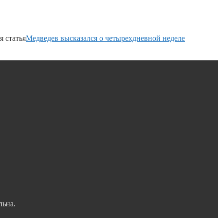
 статья
Медведев высказался о четырехдневной неделе
льна.