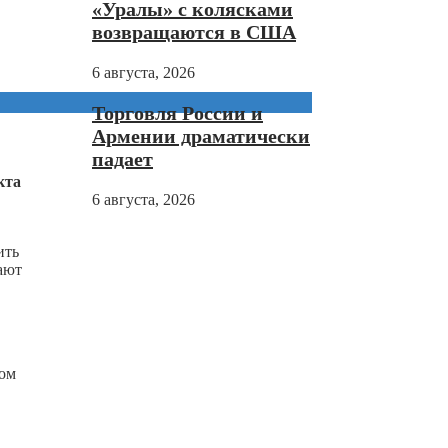
«Уралы» с колясками
возвращаются в США
6 августа, 2026
Торговля России и
Армении драматически
падает
кта
6 августа, 2026
ить
ают
ком