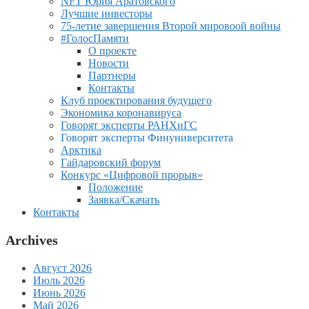
NFT Юрия Аратовского
Лучшие инвесторы
75-летие завершения Второй мировоой войны
#ГолосПамяти
О проекте
Новости
Партнеры
Контакты
Клуб проектирования будущего
Экономика коронавируса
Говорят эксперты РАНХиГС
Говорят эксперты Финуниверситета
Арктика
Гайдаровский форум
Конкурс «Цифровой прорыв»
Положение
Заявка/Скачать
Контакты
Archives
Август 2026
Июль 2026
Июнь 2026
Май 2026