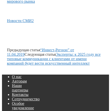
мирового рынка
Новости СМИ2
Предыдущая статья
“Инвест-Регион” от
11.04.2019
Следующая статья
Эксперты: к 2025 году все
типовые коммуникации с клиентами от имени
компаний будет вести искусственный интеллект
О нас
Авторам
Наши
партнеры
Контакты
Сотрудничество
Особое
уведомление