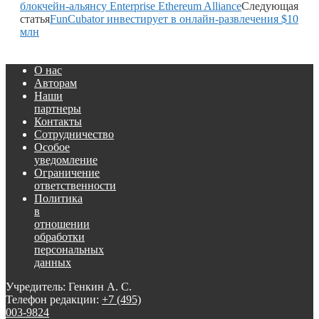
блокчейн-альянсу Enterprise Ethereum Alliance
Следующая
статья
FunCubator инвестирует в онлайн-развлечения $10
млн
О нас
Авторам
Наши
партнеры
Контакты
Сотрудничество
Особое
уведомление
Ограничение
ответственности
Политика
в
отношении
обработки
персональных
данных
Учредитель: Генкин А. С.
Телефон редакции:
+7 (495)
003-9824