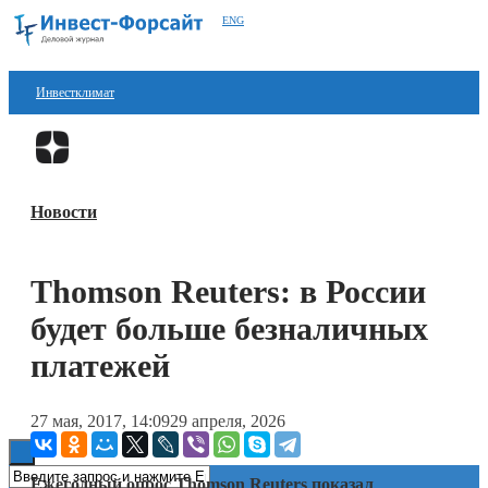
ENG
Инвестклимат
Финансы
Перейти в
Дзен
Инвестиции
Новости
Блокчейн
Стартапы
Thomson Reuters: в России
Технологии
будет больше безналичных
ESG
платежей
Книги
27 мая, 2017, 14:09
29 апреля, 2026
Ежегодный опрос Thomson Reuters показал