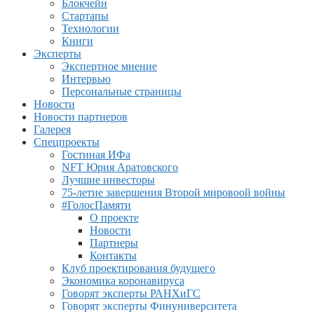
Блокчейн
Стартапы
Технологии
Книги
Эксперты
Экспертное мнение
Интервью
Персональные страницы
Новости
Новости партнеров
Галерея
Спецпроекты
Гостиная ИФа
NFT Юрия Аратовского
Лучшие инвесторы
75-летие завершения Второй мировоой войны
#ГолосПамяти
О проекте
Новости
Партнеры
Контакты
Клуб проектирования будущего
Экономика коронавируса
Говорят эксперты РАНХиГС
Говорят эксперты Финуниверситета