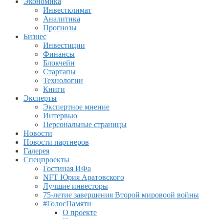
Экономика
Инвестклимат
Аналитика
Прогнозы
Бизнес
Инвестиции
Финансы
Блокчейн
Стартапы
Технологии
Книги
Эксперты
Экспертное мнение
Интервью
Персональные страницы
Новости
Новости партнеров
Галерея
Спецпроекты
Гостиная ИФа
NFT Юрия Аратовского
Лучшие инвесторы
75-летие завершения Второй мировоой войны
#ГолосПамяти
О проекте