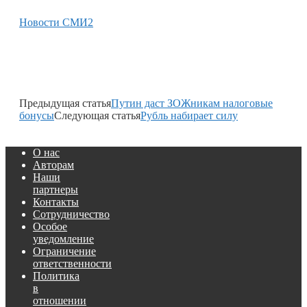
Новости СМИ2
Предыдущая статья
Путин даст ЗОЖникам налоговые
бонусы
Следующая статья
Рубль набирает силу
О нас
Авторам
Наши
партнеры
Контакты
Сотрудничество
Особое
уведомление
Ограничение
ответственности
Политика
в
отношении