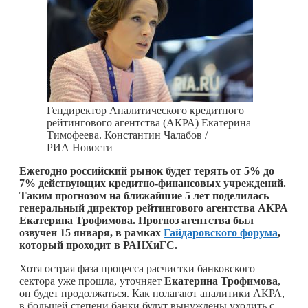
Гендиректор Аналитического кредитного
рейтингового агентства (АКРА) Екатерина
Тимофеева. Константин Чалабов /
РИА Новости
Ежегодно российский рынок будет терять от 5% до
7% действующих кредитно-финансовых учреждений.
Таким прогнозом на ближайшие 5 лет поделилась
генеральный директор рейтингового агентства АКРА
Екатерина Трофимова. Прогноз агентства был
озвучен 15 января, в рамках
Гайдаровского форума
,
который проходит в РАНХиГС.
Хотя острая фаза процесса расчистки банковского
сектора уже прошла, уточняет
Екатерина Трофимова
,
он будет продолжаться. Как полагают аналитики АКРА,
в большей степени банки будут вынуждены уходить с