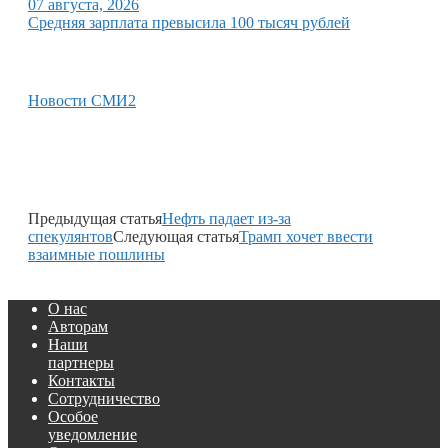
07 августа, 2026
Средняя зарплата превысила 100 тысяч рублей
Новости СМИ2
Предыдущая статья
Нефть падает из-за
спекулянтов
Следующая статья
Трамп хочет ввести
взаимные пошлины
О нас
Авторам
Наши
партнеры
Контакты
Сотрудничество
Особое
уведомление