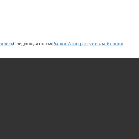
тились
Следующая статья
Рынки Азии растут из-за Японии