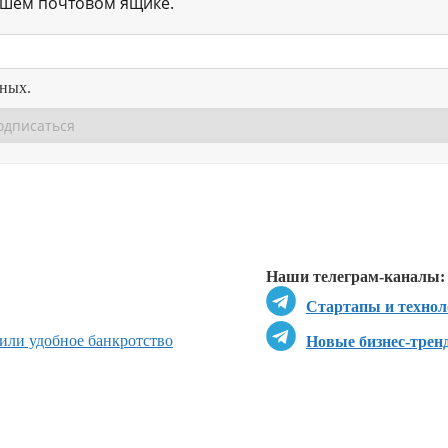
ашем почтовом ящике.
нных.
Перейти в
Перейти в
Д
Наши телеграм-каналы:
Стартапы и технол
жили удобное банкротство
Новые бизнес-трен