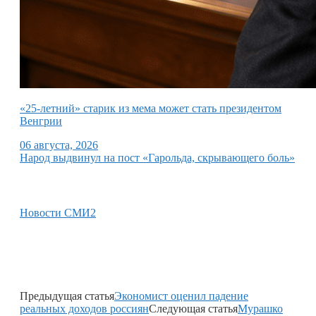
«25-летний» старик из мема может стать президентом
Венгрии
06 августа, 2026
Народ выдвинул на пост «Гарольда, скрывающего боль»
Новости СМИ2
Предыдущая статья
Экономист оценил падение
реальных доходов россиян
Следующая статья
Мурашко