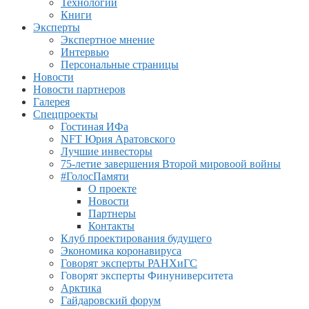
Технологии
Книги
Эксперты
Экспертное мнение
Интервью
Персональные страницы
Новости
Новости партнеров
Галерея
Спецпроекты
Гостиная ИФа
NFT Юрия Аратовского
Лучшие инвесторы
75-летие завершения Второй мировоой войны
#ГолосПамяти
О проекте
Новости
Партнеры
Контакты
Клуб проектирования будущего
Экономика коронавируса
Говорят эксперты РАНХиГС
Говорят эксперты Финуниверситета
Арктика
Гайдаровский форум