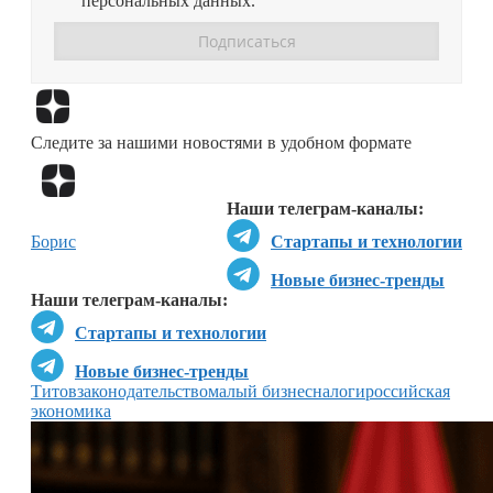
персональных данных.
Перейти в
Дзен
Следите за нашими новостями в удобном формате
Перейти в
Дзен
Наши телеграм-каналы:
Борис
Стартапы и технологии
Новые бизнес-тренды
Наши телеграм-каналы:
Стартапы и технологии
Новые бизнес-тренды
Титов
законодательство
малый бизнес
налоги
российская
экономика