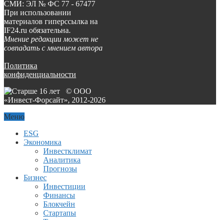
СМИ: ЭЛ № ФС 77 - 67477
При использовании
материалов гиперссылка на
IF24.ru обязательна.
Мнение редакции может не
совпадать с мнением автора
Политика
конфиденциальности
© ООО
«Инвест-Форсайт», 2012-
2026
Меню
ESG
Экономика
Инвестклимат
Аналитика
Прогнозы
Бизнес
Инвестиции
Финансы
Блокчейн
Стартапы