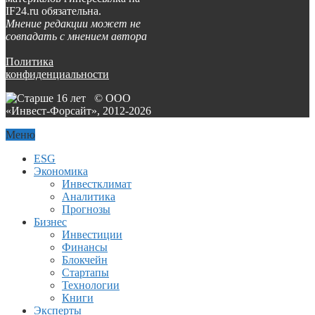
IF24.ru обязательна.
Мнение редакции может не
совпадать с мнением автора
Политика
конфиденциальности
© ООО
«Инвест-Форсайт», 2012-
2026
Меню
ESG
Экономика
Инвестклимат
Аналитика
Прогнозы
Бизнес
Инвестиции
Финансы
Блокчейн
Стартапы
Технологии
Книги
Эксперты