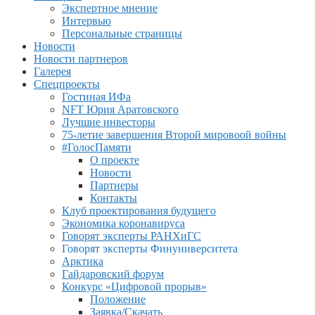
Экспертное мнение
Интервью
Персональные страницы
Новости
Новости партнеров
Галерея
Спецпроекты
Гостиная ИФа
NFT Юрия Аратовского
Лучшие инвесторы
75-летие завершения Второй мировоой войны
#ГолосПамяти
О проекте
Новости
Партнеры
Контакты
Клуб проектирования будущего
Экономика коронавируса
Говорят эксперты РАНХиГС
Говорят эксперты Финуниверситета
Арктика
Гайдаровский форум
Конкурс «Цифровой прорыв»
Положение
Заявка/Скачать