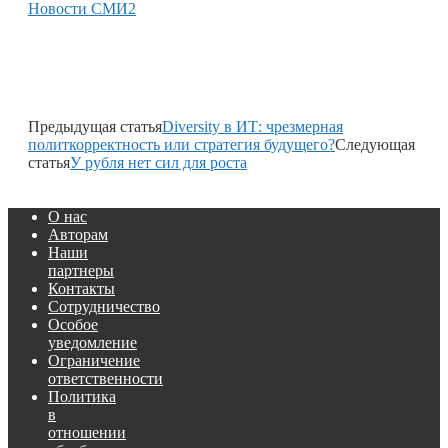
Новости СМИ2
Предыдущая статья
Diversity в ИТ: чрезмерная
политкорректность или стратегия будущего?
Следующая
статья
У рубля нет сил для роста
О нас
Авторам
Наши
партнеры
Контакты
Сотрудничество
Особое
уведомление
Ограничение
ответственности
Политика
в
отношении