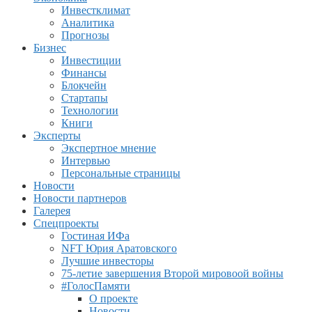
Инвестклимат
Аналитика
Прогнозы
Бизнес
Инвестиции
Финансы
Блокчейн
Стартапы
Технологии
Книги
Эксперты
Экспертное мнение
Интервью
Персональные страницы
Новости
Новости партнеров
Галерея
Спецпроекты
Гостиная ИФа
NFT Юрия Аратовского
Лучшие инвесторы
75-летие завершения Второй мировоой войны
#ГолосПамяти
О проекте
Новости