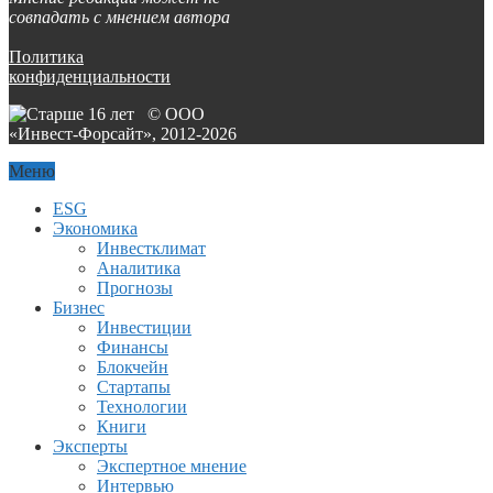
совпадать с мнением автора
Политика
конфиденциальности
© ООО
«Инвест-Форсайт», 2012-
2026
Меню
ESG
Экономика
Инвестклимат
Аналитика
Прогнозы
Бизнес
Инвестиции
Финансы
Блокчейн
Стартапы
Технологии
Книги
Эксперты
Экспертное мнение
Интервью