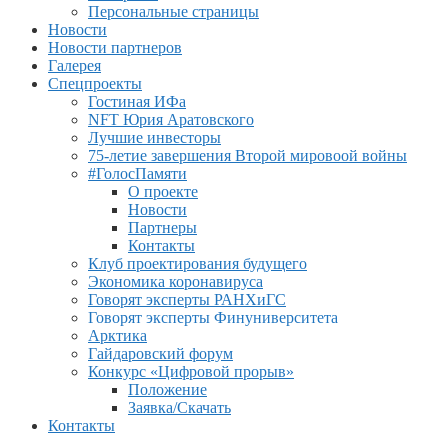
Персональные страницы
Новости
Новости партнеров
Галерея
Спецпроекты
Гостиная ИФа
NFT Юрия Аратовского
Лучшие инвесторы
75-летие завершения Второй мировоой войны
#ГолосПамяти
О проекте
Новости
Партнеры
Контакты
Клуб проектирования будущего
Экономика коронавируса
Говорят эксперты РАНХиГС
Говорят эксперты Финуниверситета
Арктика
Гайдаровский форум
Конкурс «Цифровой прорыв»
Положение
Заявка/Скачать
Контакты