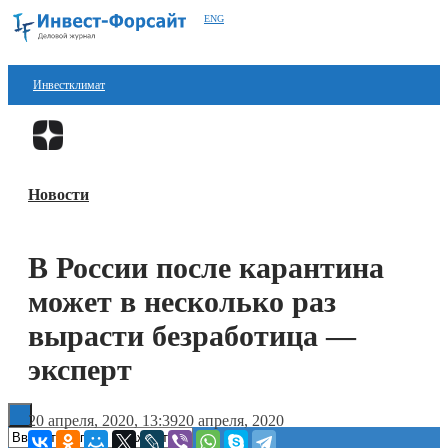
ENG
Инвестклимат
Финансы
Перейти в
Дзен
Инвестиции
Новости
Блокчейн
Стартапы
В России после карантина
Технологии
может в несколько раз
ESG
вырасти безработица —
эксперт
Книги
20 апреля, 2020, 13:39
20 апреля, 2020