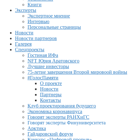
Книги
Эксперты
Экспертное мнение
Интервью
Персональные страницы
Новости
Новости партнеров
Галерея
Спецпроекты
Гостиная ИФа
NFT Юрия Аратовского
Лучшие инвесторы
75-летие завершения Второй мировоой войны
#ГолосПамяти
О проекте
Новости
Партнеры
Контакты
Клуб проектирования будущего
Экономика коронавируса
Говорят эксперты РАНХиГС
Говорят эксперты Финуниверситета
Арктика
Гайдаровский форум
Конкурс «Цифровой прорыв»