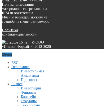
СМИ: ЭЛ № ФС 77 - 67477
При использовании
материалов гиперссылка на
IF24.ru обязательна.
Мнение редакции может не
совпадать с мнением автора
Политика
конфиденциальности
© ООО
«Инвест-Форсайт», 2012-
2026
Меню
ESG
Экономика
Инвестклимат
Аналитика
Прогнозы
Бизнес
Инвестиции
Финансы
Блокчейн
Стартапы
Технологии