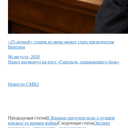
«25-летний» старик из мема может стать президентом
Венгрии
06 августа, 2026
Народ выдвинул на пост «Гарольда, скрывающего боль»
Новости СМИ2
Предыдущая статья
В Японии предупредили о худшем
кризисе со времен войны
Следующая статья
Эксперт