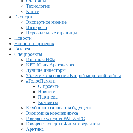
Стартапы
Технологии
Книги
Эксперты
Экспертное мнение
Интервью
Персональные страницы
Новости
Новости партнеров
Галерея
Спецпроекты
Гостиная ИФа
NFT Юрия Аратовского
Лучшие инвесторы
75-летие завершения Второй мировоой войны
#ГолосПамяти
О проекте
Новости
Партнеры
Контакты
Клуб проектирования будущего
Экономика коронавируса
Говорят эксперты РАНХиГС
Говорят эксперты Финуниверситета
Арктика