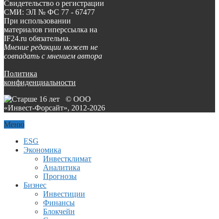
Свидетельство о регистрации
СМИ: ЭЛ № ФС 77 - 67477
При использовании
материалов гиперссылка на
IF24.ru обязательна.
Мнение редакции может не
совпадать с мнением автора
Политика
конфиденциальности
© ООО
«Инвест-Форсайт», 2012-
2026
Меню
ESG
Экономика
Инвестклимат
Аналитика
Прогнозы
Бизнес
Инвестиции
Финансы
Блокчейн