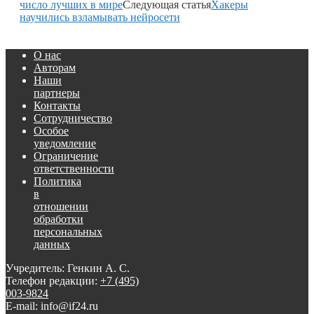
число лучших в мире
Следующая статья
Хакеры
научились взламывать нейросети
О нас
Авторам
Наши
партнеры
Контакты
Сотрудничество
Особое
уведомление
Ограничение
ответственности
Политика
в
отношении
обработки
персональных
данных
Учредитель: Генкин А. С.
Телефон редакции:
+7 (495)
003-9824
E-mail: info@if24.ru