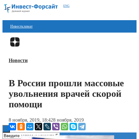
ENG
Инвестклимат
Финансы
Перейти в
Дзен
Инвестиции
Новости
Блокчейн
Стартапы
В России прошли массовые
Технологии
увольнения врачей скорой
ESG
помощи
Книги
8 ноября, 2019, 18:42
8 ноября, 2019