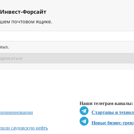
 Инвест-Форсайт
ашем почтовом ящике.
нных.
Перейти в
Перейти в
Д
Наши телеграм-каналы:
тиции
инновации
Стартапы и технол
Новые бизнес-трен
пили саудовскую нефть