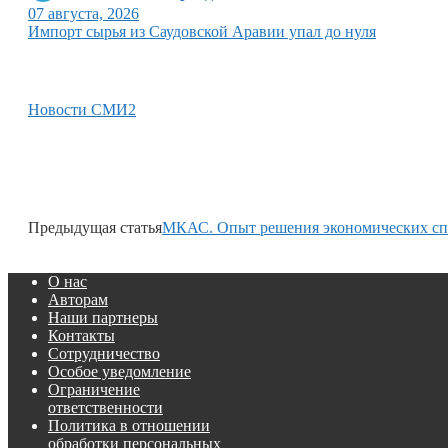
07 августа, 2026
Импорт сырья из Саудовской Аравии упал до нуля
Новости СМИ2
Предыдущая статья
МКАС. Опыт решения экономических спо
О нас
Авторам
Наши партнеры
Контакты
Сотрудничество
Особое уведомление
Ограничение
ответственности
Политика в отношении
обработки персональных