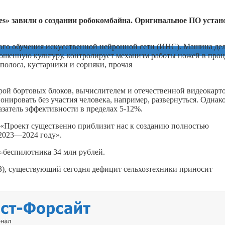
es» завили о создании робокомбайна. Оригинальное ПО устан
ого обучения искусственной нейронной сети (ИНС). Машина де
кошенную культуру, контролирует механизм работы ножей в проц
полоса, кустарники и сорняки, прочая
рой бортовых блоков, вычислителем и отечественной видеокарто
ировать без участия человека, например, развернуться. Однак
затель эффективности в пределах 5-12%.
 «Проект существенно приблизит нас к созданию полностью
 2023—2024 году».
з-беспилотника 34 млн рублей.
), существующий сегодня дефицит сельхозтехники приносит