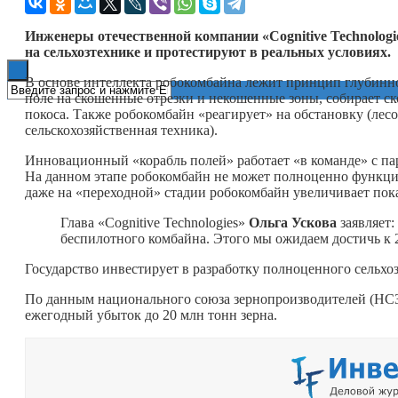
Книги
Инженеры отечественной компании «Cognitive Technologi
на сельхозтехнике и протестируют в реальных условиях.
В основе интеллекта робокомбайна лежит принцип глубинн
поле на скошенные отрезки и некошенные зоны, собирает с
покоса. Также робокомбайн «реагирует» на обстановку (лесо
сельскохозяйственная техника).
Инновационный «корабль полей» работает «в команде» с па
На данном этапе робокомбайн не может полноценно функцион
даже на «переходной» стадии робокомбайн увеличивает пока
Глава «Cognitive Technologies»
Ольга Ускова
заявляет:
беспилотного комбайна. Этого мы ожидаем достичь к
Государство инвестирует в разработку полноценного сельхо
По данным национального союза зернопроизводителей (НСЗ
ежегодный убыток до 20 млн тонн зерна.