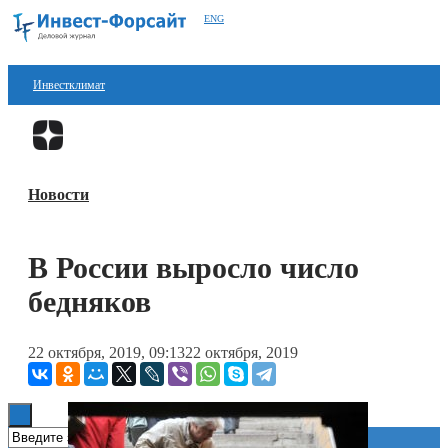
ENG
Инвестклимат
Финансы
Перейти в
Дзен
Инвестиции
Новости
Блокчейн
Стартапы
В России выросло число
Технологии
бедняков
ESG
22 октября, 2019, 09:13
22 октября, 2019
Книги