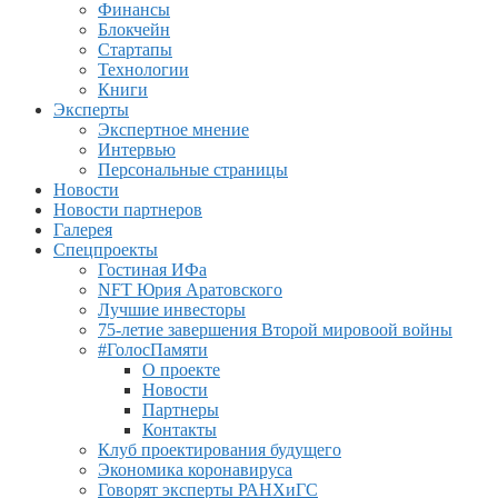
Финансы
Блокчейн
Стартапы
Технологии
Книги
Эксперты
Экспертное мнение
Интервью
Персональные страницы
Новости
Новости партнеров
Галерея
Спецпроекты
Гостиная ИФа
NFT Юрия Аратовского
Лучшие инвесторы
75-летие завершения Второй мировоой войны
#ГолосПамяти
О проекте
Новости
Партнеры
Контакты
Клуб проектирования будущего
Экономика коронавируса
Говорят эксперты РАНХиГС