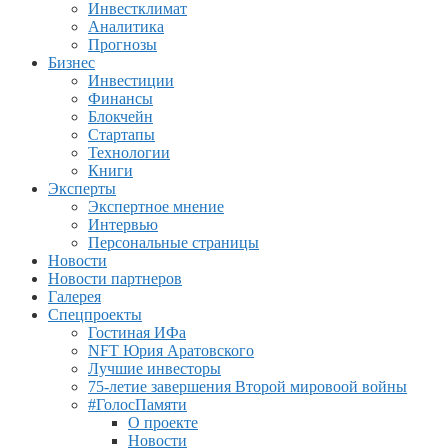
Инвестклимат
Аналитика
Прогнозы
Бизнес
Инвестиции
Финансы
Блокчейн
Стартапы
Технологии
Книги
Эксперты
Экспертное мнение
Интервью
Персональные страницы
Новости
Новости партнеров
Галерея
Спецпроекты
Гостиная ИФа
NFT Юрия Аратовского
Лучшие инвесторы
75-летие завершения Второй мировоой войны
#ГолосПамяти
О проекте
Новости