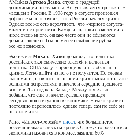
AMarkets
Артема Деева
, слухи о грядущей
деноминации неслучайны. Август является тревожным
месяцем в России. В 1998 году в августе произошел
дефолт. Эксперт заявил, что в России начался кризис.
Однако все же есть вероятность, что «черного августа»
может и не произойти. Каждый год таких заявлений в
июле очень много, однако часто они не сбываются,
добавил эксперт. Тем не менее ослабление рубля
все же возможно.
Экономист
Михаил Хазин
добавил, что политика
российских экономических властей и валютная
политика США могут спровоцировать глобальный
кризис. Легко выйти из него не получится. По словам
экономиста, сравнить нынешний кризис можно только с
великими депрессиями в начале и середине прошлого
века и в 70-х годах на Западе. Между тем Хазин
добавил, что еще в начале нулевых предвидел
сегодняшнюю ситуацию в экономике. Начало кризиса
постоянно переносилось, однако теперь сам по себе он
не закончится.
Ранее «Инвест-Форсайт»
писал
, что большинство
россиян пожаловалось на кризис. О том, что российская
экономика находится в кризисе, заявили 60%