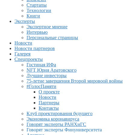
Стартапы
Технологии
Книги
Эксперты
Экспертное мнение
Интервью
Персональные страницы
Новости
Новости партнеров
Галерея
Спецпроекты
Гостиная ИФа
NFT Юрия Аратовского
Лучшие инвесторы
75-летие завершения Второй мировоой войны
#ГолосПамяти
О проекте
Новости
Партнеры
Контакты
Клуб проектирования будущего
Экономика коронавируса
Говорят эксперты РАНХиГС
Говорят эксперты Финуниверситета