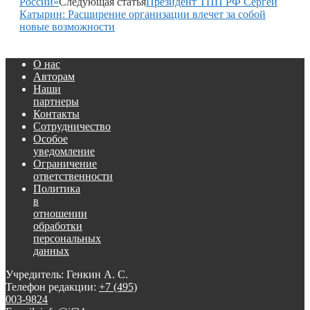
России»
Следующая статья
Президент ТПП РФ Сергей
Катырин: Расширение организации влечет за собой
новые возможности
О нас
Авторам
Наши
партнеры
Контакты
Сотрудничество
Особое
уведомление
Ограничение
ответственности
Политика
в
отношении
обработки
персональных
данных
Учредитель: Генкин А. С.
Телефон редакции:
+7 (495)
003-9824