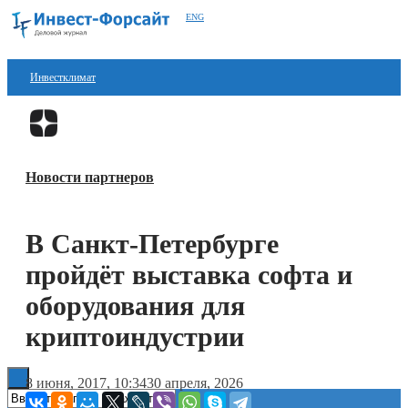
ENG
Инвестклимат
Финансы
Перейти в
Дзен
Инвестиции
Новости партнеров
Блокчейн
Стартапы
В Санкт-Петербурге
Технологии
пройдёт выставка софта и
ESG
оборудования для
криптоиндустрии
Книги
8 июня, 2017, 10:34
30 апреля, 2026