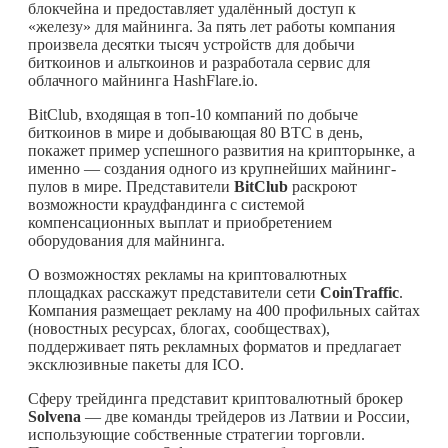
блокчейна и предоставляет удалённый доступ к
«железу» для майнинга. За пять лет работы компания
произвела десятки тысяч устройств для добычи
биткоинов и альткоинов и разработала сервис для
облачного майнинга HashFlare.io.
BitClub, входящая в топ-10 компаний по добыче
биткоинов в мире и добывающая 80 BTC в день,
покажет пример успешного развития на крипторынке, а
именно — создания одного из крупнейших майнинг-
пулов в мире. Представители
BitClub
раскроют
возможности краудфандинга с системой
компенсационных выплат и приобретением
оборудования для майнинга.
О возможностях рекламы на криптовалютных
площадках расскажут представители сети
CoinTraffic
.
Компания размещает рекламу на 400 профильных сайтах
(новостных ресурсах, блогах, сообществах),
поддерживает пять рекламных форматов и предлагает
эксклюзивные пакеты для ICO.
Сферу трейдинга представит криптовалютный брокер
Solvena
— две команды трейдеров из Латвии и России,
использующие собственные стратегии торговли.