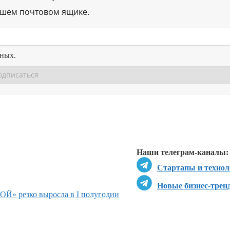
ашем почтовом ящике.
нных.
Перейти в
Перейти в
Д
Наши телеграм-каналы:
Стартапы и технол
Новые бизнес-трен
Й» резко выросла в I полугодии