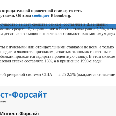
отрицательной процентной ставке, то есть
дствами. Об этом
сообщает
Bloomberg.
осударство выдает средства банкам) составляет в Швейцарии
вание средств. Для сравнения: в России ставка равна 7,5%, а ста
 за десять лет заемщик выплачивает стоимость как минимум двух
ы с нулевыми или отрицательными ставками не всем, а только
кредитам являются признаком развитых экономик и связаны с
банкам приходится задирать процентную ставку. В этом смысле
азовая ставка составляла 13%, а в кризисные 1990-е годы
ьной резервной системы США — 2,25-2,5% (ожидается снижение
 Инвест-Форсайт