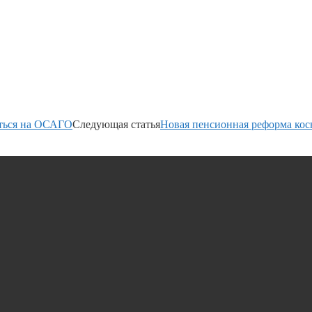
аться на ОСАГО
Следующая статья
Новая пенсионная реформа косн