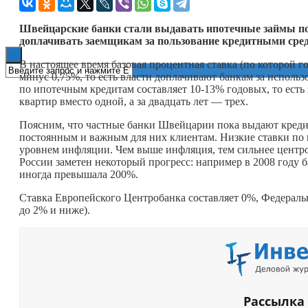
Книги
Швейцарские банки стали выдавать ипотечные займы по 
доплачивать заемщикам за пользование кредитными сре
В настоящее время базовая процентная ставка (по которой г
минус 0,75%, то есть власти доплачивают банкам за использо
по ипотечным кредитам составляет 10-13% годовых, то есть
квартир вместо одной, а за двадцать лет — трех.
Поясним, что частные банки Швейцарии пока выдают кредит
постоянным и важным для них клиентам. Низкие ставки по 
уровнем инфляции. Чем выше инфляция, тем сильнее центро
России заметен некоторый прогресс: например в 2008 году б
иногда превышала 200%.
Ставка Европейского Центробанка составляет 0%, Федерал
до 2% и ниже).
Рассылка