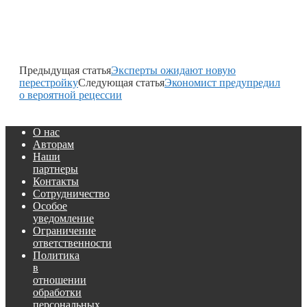
Предыдущая статья
Эксперты ожидают новую
перестройку
Следующая статья
Экономист предупредил
о вероятной рецессии
О нас
Авторам
Наши
партнеры
Контакты
Сотрудничество
Особое
уведомление
Ограничение
ответственности
Политика
в
отношении
обработки
персональных