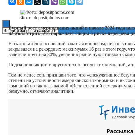
Книги
Фото: depositphotos.com
Бурный рост американских акций в начале 2024 года в
на Уолл-стрит. Это порождает споры о риске перегрева 
Есть достаточно оснований задаться вопросом, не растут 
закрывался на рекордных максимумах 16 раз в этом году, что
взлетели почти на 80%, увеличив рыночную стоимость комп
Подскочили акции и других технологических компаний, а та
Тем не менее есть признаки того, что «спекулятивное безум
степени на устойчивости американской экономики и высок
компаний из так называемой «Великолепной семерки» упали 
бездумно, отмечают аналитики.
Рассылка