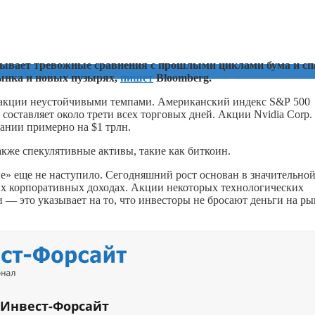
ызывает тревожные сравнения с прошлыми циклами бума и сп
рынка и новых пузырях,
пишет
Bloomberg.
ли акции неустойчивыми темпами. Американский индекс S&P 500
 составляет около трети всех торговых дней. Акции Nvidia Corp.
ании примерно на $1 трлн.
кже спекулятивные активы, такие как биткоин.
ие» еще не наступило. Сегодняшний рост основан в значительно
их корпоративных доходах. Акции некоторых технологических
— это указывает на то, что инвесторы не бросают деньги на р
 Инвест-Форсайт