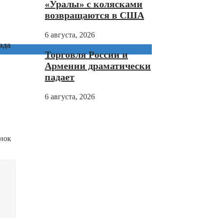
«Уралы» с колясками
возвращаются в США
6 августа, 2026
ада
Торговля России и
Армении драматически
падает
6 августа, 2026
й
ынок