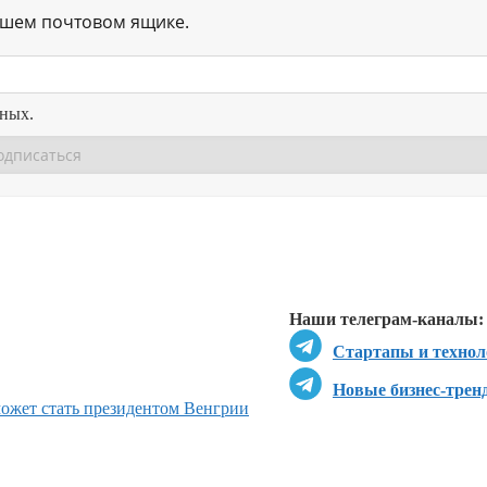
ашем почтовом ящике.
нных.
Перейти в
Перейти в
Д
Наши телеграм-каналы:
Стартапы и технол
Новые бизнес-трен
может стать президентом Венгрии