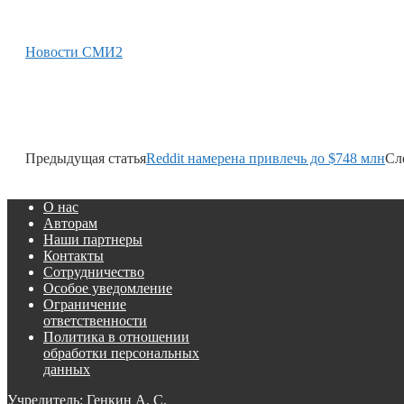
Новости СМИ2
Предыдущая статья
Reddit намерена привлечь до $748 млн
Сл
О нас
Авторам
Наши партнеры
Контакты
Сотрудничество
Особое уведомление
Ограничение
ответственности
Политика в отношении
обработки персональных
данных
Учредитель: Генкин А. С.