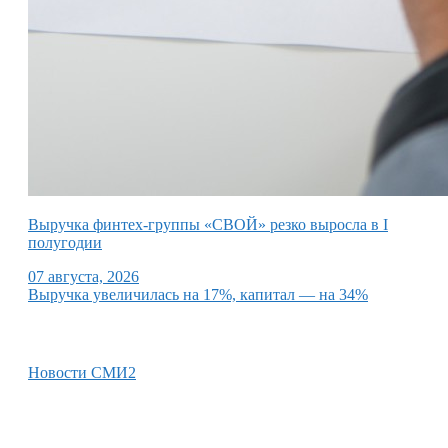
Выручка финтех-группы «СВОЙ» резко выросла в I
полугодии
07 августа, 2026
Выручка увеличилась на 17%, капитал — на 34%
Новости СМИ2