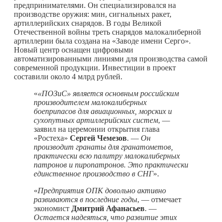
предпринимателями. Он специализировался на
производстве оружия: мин, сигнальных ракет,
артиллерийских снарядов. В годы Великой
Отечественной войны треть снарядов малокалиберной
артиллерии была создана на «Заводе имени Серго».
Новый центр оснащен цифровыми
автоматизированными линиями для производства самой
современной продукции. Инвестиции в проект
составили около 4 млрд рублей.
«
«ПОЗиС» является основным российским
производителем малокалиберных
боеприпасов для авиационных, морских и
сухопутных артиллерийских систем
, —
заявил на церемонии открытия глава
«Ростеха»
Сергей Чемезов
. —
Он
производит гранаты для гранатометов,
практически всю палитру малокалиберных
патронов и пиропатронов. Это практически
единственное производство в СНГ
».
«
Предприятия ОПК довольно активно
развиваются в последние годы
, — отмечает
экономист
Дмитрий Афанасьев
. —
Остается надеяться, что развитие этих