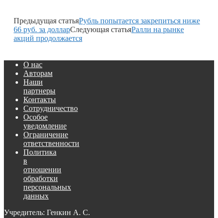
Предыдущая статья
Рубль попытается закрепиться ниже
66 руб. за доллар
Следующая статья
Ралли на рынке
акций продолжается
О нас
Авторам
Наши
партнеры
Контакты
Сотрудничество
Особое
уведомление
Ограничение
ответственности
Политика
в
отношении
обработки
персональных
данных
Учредитель: Генкин А. С.