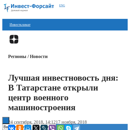
ENG
Инвестклимат
Финансы
Перейти в
Дзен
Инвестиции
Регионы / Новости
Блокчейн
Стартапы
Лучшая инвестновость дня:
Технологии
В Татарстане открыли
ESG
центр военного
машиностроения
Книги
24 сентября, 2018, 14:12
17 ноября, 2018