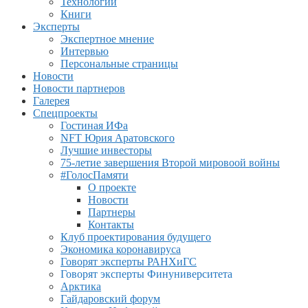
Технологии
Книги
Эксперты
Экспертное мнение
Интервью
Персональные страницы
Новости
Новости партнеров
Галерея
Спецпроекты
Гостиная ИФа
NFT Юрия Аратовского
Лучшие инвесторы
75-летие завершения Второй мировоой войны
#ГолосПамяти
О проекте
Новости
Партнеры
Контакты
Клуб проектирования будущего
Экономика коронавируса
Говорят эксперты РАНХиГС
Говорят эксперты Финуниверситета
Арктика
Гайдаровский форум