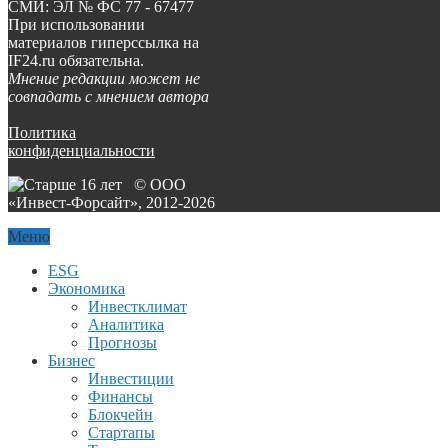
СМИ: ЭЛ № ФС 77 - 67477
При использовании
материалов гиперссылка на
IF24.ru обязательна.
Мнение редакции может не
совпадать с мнением автора
Политика
конфиденциальности
© ООО
«Инвест-Форсайт», 2012-
2026
Меню
ESG
Экономика
Инвестклимат
Аналитика
Прогнозы
Бизнес
Инвестиции
Финансы
Блокчейн
Стартапы