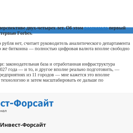
ерспективе двух-четырех лет. Об этом
рассказала
первый
тервью Forbes.
рубля нет, считает руководитель аналитического департамента
ого же биткоина — полностью цифровая валюта вполне свободно
: законодательная база и отработанная инфраструктура
027 года — и то, и другое вполне реально подготовить, —
редприятиях из 11 городов — мне кажется это вполне
 технологию и затем масштабировать ее дальше по
 Инвест-Форсайт