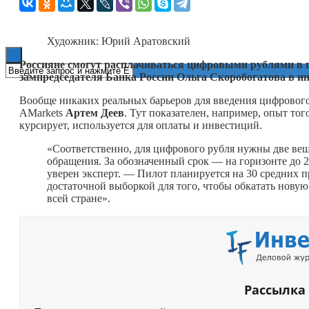
Книги
Художник: Юрий Аратовский
Россияне смогут расплачиваться цифровыми рублями в п
зампредседателя Банка России Ольга Скоробогатова в ин
Вообще никаких реальных барьеров для введения цифрового 
AMarkets
Артем Деев
. Тут показателен, например, опыт т
курсирует, используется для оплаты и инвестиций.
«Соответственно, для цифрового рубля нужны две вещи
обращения. За обозначенный срок — на горизонте до 2
уверен эксперт. — Пилот планируется на 30 средних п
достаточной выборкой для того, чтобы обкатать новую
всей стране».
Рассылка