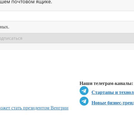
ашем почтовом ящике.
нных.
Перейти в
Перейти в
Д
Наши телеграм-каналы:
Стартапы и технол
Новые бизнес-трен
может стать президентом Венгрии