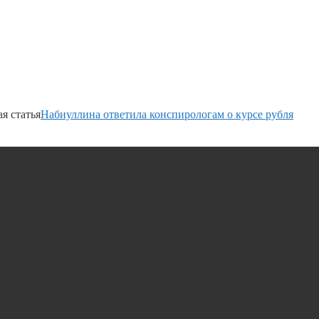
я статья
Набиуллина ответила конспирологам о курсе рубля