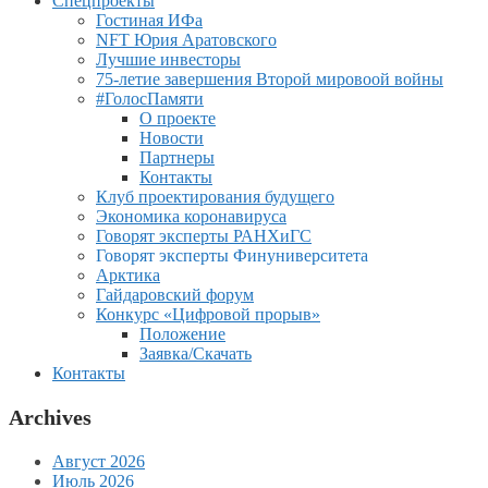
Спецпроекты
Гостиная ИФа
NFT Юрия Аратовского
Лучшие инвесторы
75-летие завершения Второй мировоой войны
#ГолосПамяти
О проекте
Новости
Партнеры
Контакты
Клуб проектирования будущего
Экономика коронавируса
Говорят эксперты РАНХиГС
Говорят эксперты Финуниверситета
Арктика
Гайдаровский форум
Конкурс «Цифровой прорыв»
Положение
Заявка/Скачать
Контакты
Archives
Август 2026
Июль 2026