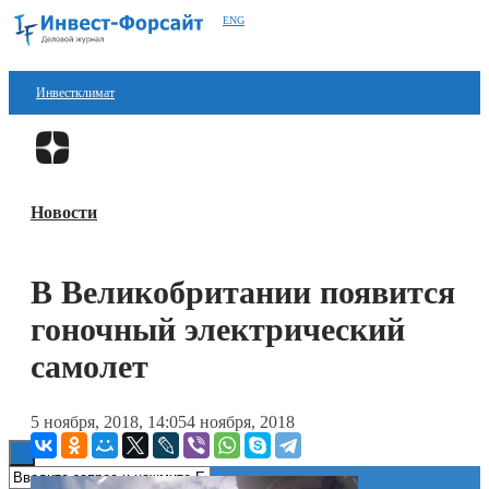
ENG
Инвестклимат
Финансы
Перейти в
Дзен
Инвестиции
Новости
Блокчейн
Стартапы
В Великобритании появится
Технологии
гоночный электрический
ESG
самолет
Книги
5 ноября, 2018, 14:05
4 ноября, 2018