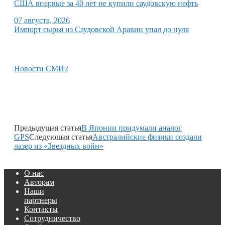
США впервые за 40 лет не купили саудовскую нефть
07 августа, 2026
Импорт сырья из Саудовской Аравии упал до нуля
Новости СМИ2
Предыдущая статья
В Японии придумали аналог
GPS
Следующая статья
Австралийские физики создали
лазер из «Звездных войн»
О нас
Авторам
Наши
партнеры
Контакты
Сотрудничество