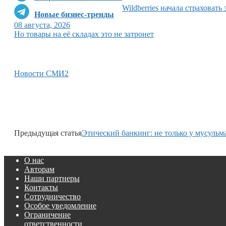
Wildberries начала страховать
Новые бизнес-тренды
08 августа, 2026
Но товары на её складах это не затронет
Новости СМИ2
Предыдущая статья
Этический банкинг: не только у мусульм
О нас
Авторам
Наши партнеры
Контакты
Сотрудничество
Особое уведомление
Ограничение
ответственности