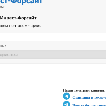
 Инвест-Форсайт
ашем почтовом ящике.
нных.
Перейти в
Перейти в
Д
Наши телеграм-каналы:
Стартапы и технол
Новые бизнес-трен