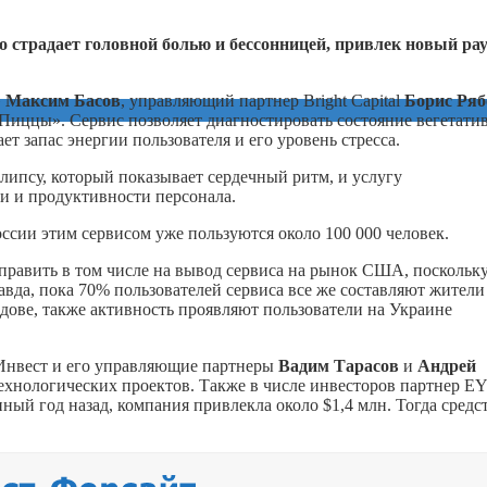
о страдает головной болью и бессонницей, привлек новый ра
»
Максим Басов
, управляющий партнер Bright Capital
Борис Ряб
Пиццы». Сервис позволяет диагностировать состояние вегетати
ет запас энергии пользователя и его уровень стресса.
липсу, который показывает сердечный ритм, и услугу
и и продуктивности персонала.
ссии этим сервисом уже пользуются около 100 000 человек.
править в том числе на вывод сервиса на рынок США, поскольк
авда, пока 70% пользователей сервиса все же составляют жители
лдове, также активность проявляют пользователи на Украине
Инвест и его управляющие партнеры
Вадим Тарасов
и
Андрей
ехнологических проектов. Также в числе инвесторов партнер EY
ный год назад, компания привлекла около $1,4 млн. Тогда средс