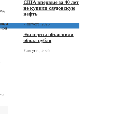
США впервые за 40 лет
не купили саудовскую
унд
нефть
ов
, а
7 августа, 2026
вной
Эксперты объяснили
обвал рубля
7 августа, 2026
у
тва