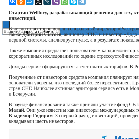
Книги
Стартап Welltory, разрабатывающий решения для тех, кт
инвестиций.
В число инвесторов вошли генеральный директор «Русагро
также
Дмитрий Сысоев
, акционер 2ГИС и инвестор «Додо 
нервной системы, анализирует пульс, а в результате показыва
Также компания предлагает пользователям кардиомонитор-к
корпоративных исследований по оценке стрессоустойчивост
Доходы сервиса формируются за счет платных тарифов. В Ро
Полученные от инвесторов средства компания планирует на
основатели уверены, что последний более перспективен. Пр
стран СНГ. Наиболее активная аудитория сервиса есть в Мо
и Беларусии.
В раунде финансирования также приняли участие фонд СВ 
Малай
. Они уже известны как инвесторы международных т
Владимир Гидирим
. За первый раунд инвестиций, проведен
вкладывали шесть инвесторов.