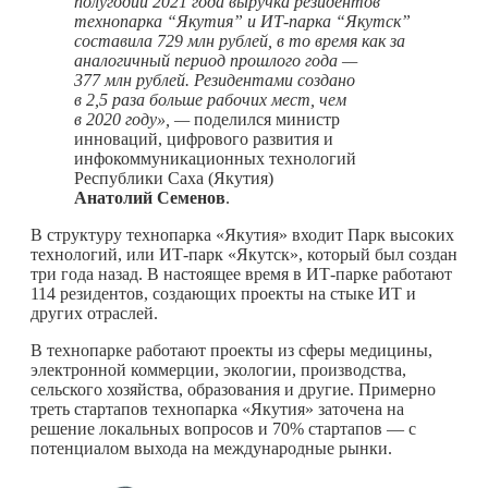
полугодии 2021 года выручка резидентов
технопарка “Якутия” и ИТ-парка “Якутск”
составила 729 млн рублей, в то время как за
аналогичный период прошлого года —
377 млн рублей. Резидентами создано
в 2,5 раза больше рабочих мест, чем
в 2020 году», —
поделился министр
инноваций, цифрового развития и
инфокоммуникационных технологий
Республики Саха (Якутия)
Анатолий Семенов
.
В структуру технопарка «Якутия» входит Парк высоких
технологий, или ИТ-парк «Якутск», который был создан
три года назад. В настоящее время в ИТ-парке работают
114 резидентов, создающих проекты на стыке ИТ и
других отраслей.
В технопарке работают проекты из сферы медицины,
электронной коммерции, экологии, производства,
сельского хозяйства, образования и другие. Примерно
треть стартапов технопарка «Якутия» заточена на
решение локальных вопросов и 70% стартапов — с
потенциалом выхода на международные рынки.