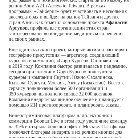
программе для технологических стартапов по выходу на
рынок Азии A2T (Access to Taiwan). В рамках
программы «Сайберия» будет участвовать в нескольких
акселераторах и выйдет на рынок Тайваня и других
стран Азии. Как отметил основатель проекта
Афанасий
Аргунов
, профильные организации этих стран
заинтересованы во внедрении медицинского решения
на своих рынках.
Еще один якутский проект, который активно расширяет
географию присутствия — агрегатор, соединяющий
курьеров и компании, «Gogo Курьер». Он появился
в 2019 году. Компания быстро развивалась в пандемию,
сегодня приложением Gogo Курьер» пользуются
курьеры и компании Якутии, Южно-Сахалинска,
Кызыла, Сургута, Москвы, Актау (Казахстан). Всего к
сервису подключены более 500 организаций и
350 курьеров, выполнено свыше 32 000 доставок.
Компания внедряет машинное обучение и планирует с
помощью ИИ прогнозировать и планировать заказы.
Видеостриминговая платформа для электронной
коммерции Boontar Live в этом году увеличила команду
на 35% и открыла большой офис в Москве. Платформа
позволяет блогерам внедрять в их ролики кнопки для
продажи товаров и сбора заявок, с помощью которой