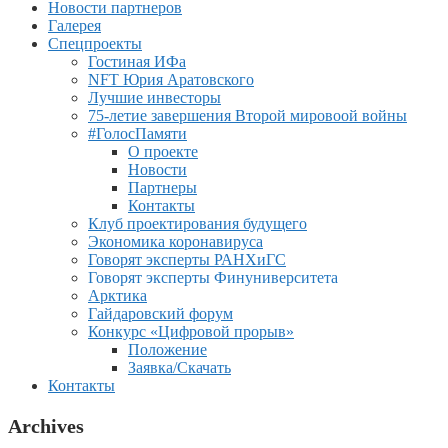
Новости партнеров
Галерея
Спецпроекты
Гостиная ИФа
NFT Юрия Аратовского
Лучшие инвесторы
75-летие завершения Второй мировоой войны
#ГолосПамяти
О проекте
Новости
Партнеры
Контакты
Клуб проектирования будущего
Экономика коронавируса
Говорят эксперты РАНХиГС
Говорят эксперты Финуниверситета
Арктика
Гайдаровский форум
Конкурс «Цифровой прорыв»
Положение
Заявка/Скачать
Контакты
Archives