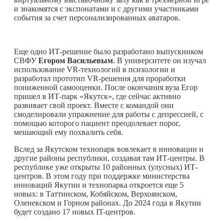
и знакомятся с экспонатами и с другими участниками
события за счет персонализированных аватаров.
Еще одно ИТ-решение было разработано выпускником
СВФУ
Егором Васильевым
. В университете он изучал
использование VR-технологий в психологии и
разработал прототип VR-решения для проработки
пониженной самооценки. После окончания вуза Егор
пришел в ИТ-парк «Якутск», где сейчас активно
развивает свой проект. Вместе с командой они
смоделировали упражнение для работы с депрессией, с
помощью которого пациент преодолевает порог,
мешающий ему похвалить себя.
Вслед за Якутском технопарк вовлекает в инновации и
другие районы республики, создавая там ИТ-центры. В
республике уже открыты 10 районных (улусных) ИТ-
центров. В этом году при поддержке министерства
инноваций Якутии и технопарка откроется еще 5
новых: в Таттинском, Кобяйском, Верхоянском,
Оленекском и Горном районах. До 2024 года в Якутии
будет создано 17 новых IT-центров.