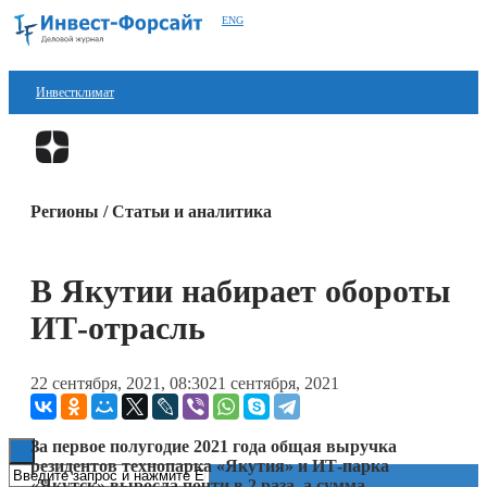
ENG
Инвестклимат
Финансы
Перейти в
Дзен
Инвестиции
Регионы / Статьи и аналитика
Блокчейн
Стартапы
В Якутии набирает обороты
Технологии
ИТ-отрасль
ESG
22 сентября, 2021, 08:30
21 сентября, 2021
Книги
За первое полугодие 2021 года общая выручка
резидентов технопарка «Якутия» и ИТ-парка
«Якутск» выросла почти в 2 раза, а сумма