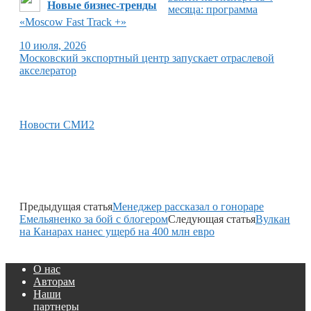
Новые бизнес-тренды
месяца: программа
«Moscow Fast Track +»
10 июля, 2026
Московский экспортный центр запускает отраслевой
акселератор
Новости СМИ2
Предыдущая статья
Менеджер рассказал о гонораре
Емельяненко за бой с блогером
Следующая статья
Вулкан
на Канарах нанес ущерб на 400 млн евро
О нас
Авторам
Наши
партнеры