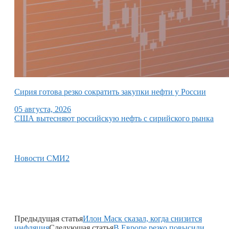
Сирия готова резко сократить закупки нефти у России
05 августа, 2026
США вытесняют российскую нефть с сирийского рынка
Новости СМИ2
Предыдущая статья
Илон Маск сказал, когда снизится
инфляция
Следующая статья
В Европе резко повысили