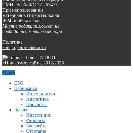
СМИ: ЭЛ № ФС 77 - 67477
При использовании
материалов гиперссылка на
IF24.ru обязательна.
Мнение редакции может не
совпадать с мнением автора
Политика
конфиденциальности
© ООО
«Инвест-Форсайт», 2012-
2026
Меню
ESG
Экономика
Инвестклимат
Аналитика
Прогнозы
Бизнес
Инвестиции
Финансы
Блокчейн
Стартапы