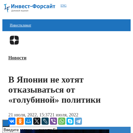
ENG
Инвестклимат
Финансы
Перейти в
Дзен
Инвестиции
Новости
Блокчейн
Стартапы
В Японии не хотят
Технологии
отказываться от
ESG
«голубиной» политики
Книги
21 июля, 2022, 15:37
21 июля, 2022