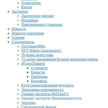
Технологии
Книги
Эксперты
Экспертное мнение
Интервью
Персональные страницы
Новости
Новости партнеров
Галерея
Спецпроекты
Гостиная ИФа
NFT Юрия Аратовского
Лучшие инвесторы
75-летие завершения Второй мировоой войны
#ГолосПамяти
О проекте
Новости
Партнеры
Контакты
Клуб проектирования будущего
Экономика коронавируса
Говорят эксперты РАНХиГС
Говорят эксперты Финуниверситета
Арктика
Гайдаровский форум