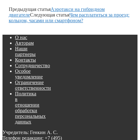
Предыдущая статья
Аэротакси на гибридном
двигателе
Следующая статья
Чем расплатиться за проезд:
кольцом, часами или смартфоном?
О нас
Авторам
Наши
партнеры
Контакты
Сотрудничество
Особое
уведомление
Ограничение
ответственности
Политика
в
отношении
обработки
персональных
данных
Учредитель: Генкин А. С.
Телефон редакции:
+7 (495)