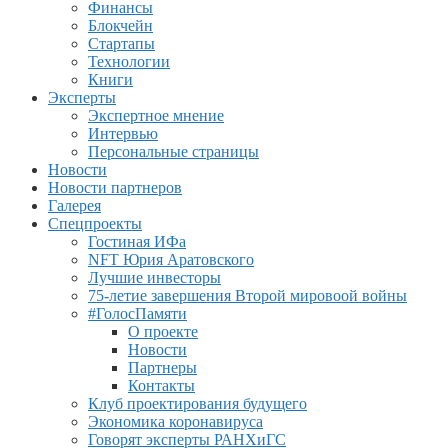
Финансы
Блокчейн
Стартапы
Технологии
Книги
Эксперты
Экспертное мнение
Интервью
Персональные страницы
Новости
Новости партнеров
Галерея
Спецпроекты
Гостиная ИФа
NFT Юрия Аратовского
Лучшие инвесторы
75-летие завершения Второй мировоой войны
#ГолосПамяти
О проекте
Новости
Партнеры
Контакты
Клуб проектирования будущего
Экономика коронавируса
Говорят эксперты РАНХиГС