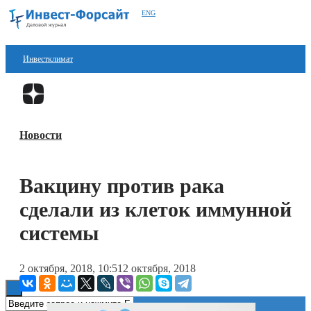
ENG
Инвестклимат
Финансы
Перейти в
Дзен
Инвестиции
Новости
Блокчейн
Стартапы
Вакцину против рака
Технологии
сделали из клеток иммунной
ESG
системы
Книги
2 октября, 2018, 10:51
2 октября, 2018