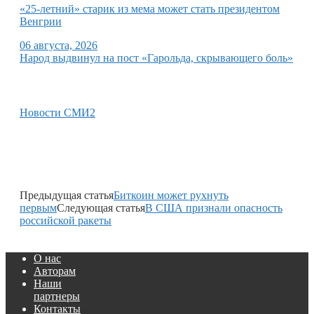
«25-летний» старик из мема может стать президентом
Венгрии
06 августа, 2026
Народ выдвинул на пост «Гарольда, скрывающего боль»
Новости СМИ2
Предыдущая статья
Биткоин может рухнуть
первым
Следующая статья
В США признали опасность
российской ракеты
О нас
Авторам
Наши
партнеры
Контакты