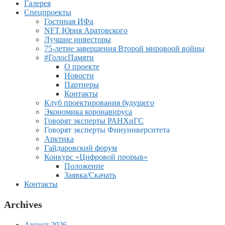
Галерея
Спецпроекты
Гостиная ИФа
NFT Юрия Аратовского
Лучшие инвесторы
75-летие завершения Второй мировоой войны
#ГолосПамяти
О проекте
Новости
Партнеры
Контакты
Клуб проектирования будущего
Экономика коронавируса
Говорят эксперты РАНХиГС
Говорят эксперты Финуниверситета
Арктика
Гайдаровский форум
Конкурс «Цифровой прорыв»
Положение
Заявка/Скачать
Контакты
Archives
Август 2026