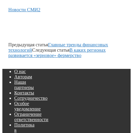
Новости СМИ2
Предыдущая статья
Главные тренды финансовых
технологий
Следующая статья
В каких регионах
развивается «зерновое» фермерство
О нас
Авторам
Наши
партнеры
Контакты
Сотрудничество
Особое
уведомление
Ограничение
ответственности
Политика
в