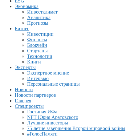
ESG
Экономика
Инвестклимат
Аналитика
Прогнозы
Бизнес
Инвестиции
Финансы
Блокчейн
Стартапы
Технологии
Книги
Эксперты
Экспертное мнение
Интервью
Персональные страницы
Новости
Новости партнеров
Галерея
Спецпроекты
Гостиная ИФа
NFT Юрия Аратовского
Лучшие инвесторы
75-летие завершения Второй мировоой войны
#ГолосПамяти