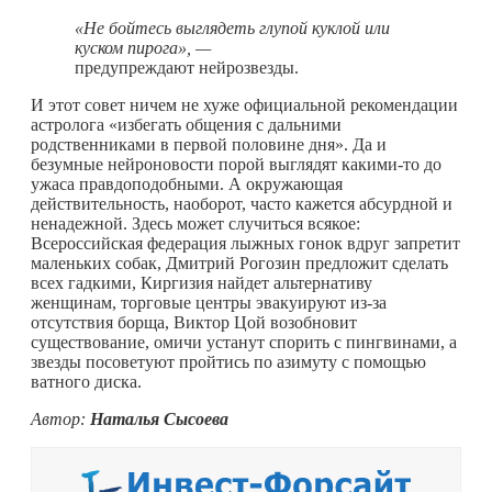
«Не бойтесь выглядеть глупой куклой или
куском пирога», —
предупреждают нейрозвезды.
И этот совет ничем не хуже официальной рекомендации
астролога «избегать общения с дальними
родственниками в первой половине дня». Да и
безумные нейроновости порой выглядят
какими-то
до
ужаса правдоподобными. А окружающая
действительность, наоборот, часто кажется абсурдной и
ненадежной. Здесь может случиться всякое:
Всероссийская федерация лыжных гонок вдруг запретит
маленьких собак, Дмитрий Рогозин предложит сделать
всех гадкими, Киргизия найдет альтернативу
женщинам, торговые центры эвакуируют из-за
отсутствия борща, Виктор Цой возобновит
существование, омичи устанут спорить с пингвинами, а
звезды посоветуют пройтись по азимуту с помощью
ватного диска.
Автор:
Наталья Сысоева