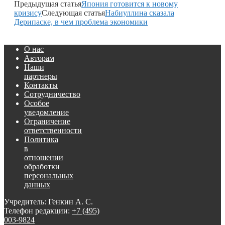
Предыдущая статья
Япония готовится к новому
кризису
Следующая статья
Набиуллина сказала
Дерипаске, в чем проблема экономики
О нас
Авторам
Наши
партнеры
Контакты
Сотрудничество
Особое
уведомление
Ограничение
ответственности
Политика
в
отношении
обработки
персональных
данных
Учредитель: Генкин А. С.
Телефон редакции:
+7 (495)
003-9824