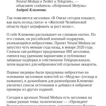
Neural
Meduza
в
Twitter
и
Telegram
», —
объясняет создатель «Нейронной Медузы»
Андрей Клименко
.
Так появляются заголовки «В Омске сегодня покажут,
как выть из-под снега» и «Жителей Челябинской
области будут штрафовать за рост волос».
О себе Клименко рассказывает не слишком охотно. По
его словам, он российский военный подрядчик,
увлекающийся нейросетями. Проект Neural Meduza он
запустил чуть меньше года назад, в январе 2020 года.
Сначала сам разбирал придуманные ИИ заголовки,
смеялся над удачными вариантами и публиковал
забавные подборки в собственном Telegram-канале,
затем выделил для нейроновостей отдельные аккаунты.
Первые шедевры были придуманы нейросетью на
основании заголовков новостей из «Медузы» (отсюда и
название), в дальнейшем для разнообразия Клименко
увеличил список источников и добавил в нейромозг
примеры из других изданий.
Сегодня в арсенале Neural Meduza есть заголовки на
самые разные темы: политические — «Президент
России предложил прекратить существование России»,