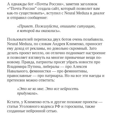
А однажды бот «Почты России», заметив заголовок
«“Почта России” создала сайт, который позволит вам
как-то
существовать», вступил с Neural Meduza в диалог
и отправил сообщение:
«Привет. Пожалуйста, опишите ситуацию,
в которой вы оказались».
Пользователей переписка двух ботов очень позабавила.
Neural Meduza, по словам Андрея Клименко, приносит
ему доход от рекламы, но довольно скромный. Зато
делать проект весело, он отлично поднимает настроение
и позволяет взглянуть на многие привычные вещи по-
новому. Правда, патриоты просят убрать новости про
Владимира Путина, либералы — про Алексея
Навального, феминистки — про феминитивы,
православные — про патриарха. Но на все эти наезды и
претензии можно ответить:
«Это не ко мне. Это все нейросеть
придумала».
Кстати, у Клименко есть и другие похожие проекты —
статьи Уголовного кодекса РФ и гороскопы, также
созданные нейронной сетью.