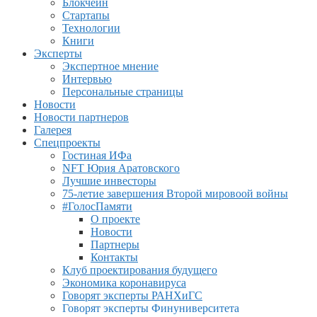
Блокчейн
Стартапы
Технологии
Книги
Эксперты
Экспертное мнение
Интервью
Персональные страницы
Новости
Новости партнеров
Галерея
Спецпроекты
Гостиная ИФа
NFT Юрия Аратовского
Лучшие инвесторы
75-летие завершения Второй мировоой войны
#ГолосПамяти
О проекте
Новости
Партнеры
Контакты
Клуб проектирования будущего
Экономика коронавируса
Говорят эксперты РАНХиГС
Говорят эксперты Финуниверситета