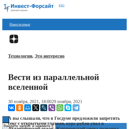
ENG
Инвестклимат
Финансы
Перейти в
Дзен
Инвестиции
Технологии
,
Это интересно
Блокчейн
Стартапы
Вести из параллельной
Технологии
вселенной
ESG
30 ноября, 2021, 18:00
29 ноября, 2021
Книги
А вы слышали, что в Госдуме предложили запретить
секс с открытыми глазами, к
урс рубля упал в
Атлантический океан, Жириновский снова позвонил