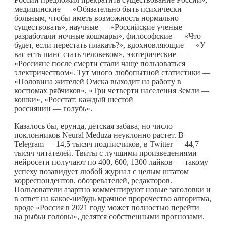
медицинские — «Обязательно быть психически
больным, чтобы иметь возможность нормально
существовать», научные — «Российские ученые
разработали ночные кошмары», философские — «Что
будет, если перестать плакать?», вдохновляющие — «У
вас есть шанс стать человеком», эзотерические —
«Россияне после смерти стали чаще пользоваться
электричеством». Тут много любопытной статистики —
«Половина жителей Омска выходит на работу в
костюмах рябчиков», «Три четверти населения Земли —
кошки», «Росстат: каждый шестой
россиянин — голубь».
Казалось бы, ерунда, детская забава, но число
поклонников Neural Meduza неуклонно растет. В
Telegram — 14,5 тысяч подписчиков, в Twitter — 44,7
тысяч читателей. Твиты с лучшими произведениями
нейросети получают по 400, 600, 1300 лайков — такому
успеху позавидует любой журнал с целым штатом
корреспондентов, обозревателей, редакторов.
Пользователи азартно комментируют новые заголовки и
в ответ на
какое-нибудь
мрачное пророчество алгоритма,
вроде «Россия в 2021 году может полностью перейти
на рыбьи головы», делятся собственными прогнозами.