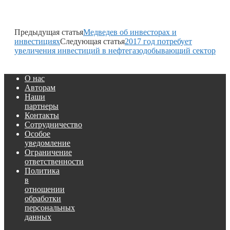
Предыдущая статья
Медведев об инвесторах и
инвестициях
Следующая статья
2017 год потребует
увеличения инвестиций в нефтегазодобывающий сектор
О нас
Авторам
Наши
партнеры
Контакты
Сотрудничество
Особое
уведомление
Ограничение
ответственности
Политика
в
отношении
обработки
персональных
данных