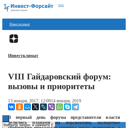
ENG
Инвестклимат
Финансы
Перейти в
Дзен
Инвестиции
Инвестклимат
Блокчейн
Стартапы
VIII Гайдаровский форум:
Технологии
вызовы и приоритеты
ESG
13 января, 2017, 12:09
14 января, 2019
Книги
В первый день форума представители власти
делились планами на перспективу, экспертное
сообщество предлагало рецепты роста экономики, а