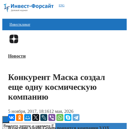
ENG
Инвестклимат
Финансы
Перейти в
Дзен
Инвестиции
Новости
Блокчейн
Стартапы
Конкурент Маска создал
Технологии
еще одну космическую
ESG
компанию
Книги
5 ноября, 2017, 18:16
12 мая, 2026
В составе Virgin Group появится компания VOX