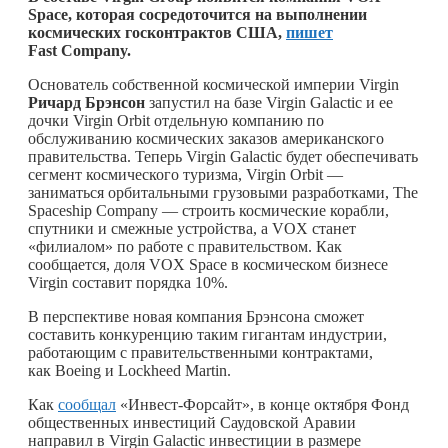
Space, которая сосредоточится на выполнении
космических госконтрактов США,
пишет
Fast Company.
Основатель собственной космической империи Virgin
Ричард Брэнсон
запустил на базе Virgin Galactic и ее
дочки Virgin Orbit отдельную компанию по
обслуживанию космических заказов американского
правительства. Теперь Virgin Galactic будет обеспечивать
сегмент космического туризма, Virgin Orbit —
заниматься орбитальными грузовыми разработками, The
Spaceship Company — строить космические корабли,
спутники и смежные устройства, а VOX станет
«филиалом» по работе с правительством. Как
сообщается, доля VOX Space в космическом бизнесе
Virgin составит порядка 10%.
В перспективе новая компания Брэнсона сможет
составить конкуренцию таким гигантам индустрии,
работающим с правительственными контрактами,
как Boeing и Lockheed Martin.
Как
сообщал
«Инвест-Форсайт», в конце октября Фонд
общественных инвестиций Саудовской Аравии
направил в Virgin Galactic инвестиции в размере