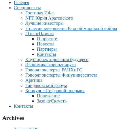
Галерея
Спецпроекты
Гостиная ИФа
NFT Юрия Аратовского
Лучшие инвесторы
75-летие завершения Второй мировоой войны
#ГолосПамяти
О проекте
Новости
Партнеры
Контакты
Клуб проектирования будущего
Экономика коронавируса
Говорят эксперты РАНХиГС
Говорят эксперты Финуниверситета
Арктика
Гайдаровский форум
Конкурс «Цифровой прорыв»
Положение
Заявка/Скачать
Контакты
Archives