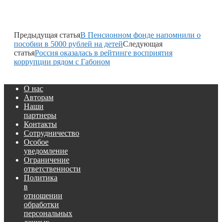
Предыдущая статья
В Пенсионном фонде напомнили о
пособии в 5000 рублей на детей
Следующая
статья
Россия оказалась в рейтинге восприятия
коррупции рядом с Габоном
О нас
Авторам
Наши
партнеры
Контакты
Сотрудничество
Особое
уведомление
Ограничение
ответственности
Политика
в
отношении
обработки
персональных