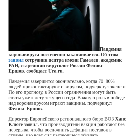
Пандемия
коронавируса постепенно заканчивается. Об этом
заявил
сотрудник центра имени Гамалеи, академик
РАН, старейший вирусолог России Феликс
Ершов, сообщает U
ra
.
ru
.
Пандемия завершится окончательно, когда 70–80%
людей проконтактируют с вирусом, подчеркнул эксперт.
По его прогнозу, в России ограничения могут быть
сняты уже к лету текущего года. Важную роль в победе
над коронавирусом играют вакцины, подчеркнул
Феликс Ершов
.
Директор Европейского регионального бюро ВОЗ
Ханс
Клюге
заявил, что производители вакцин работают без
перерыва, чтобы восполнить дефицит поставок в
страны, изо всех сил пытающиеся обуздать