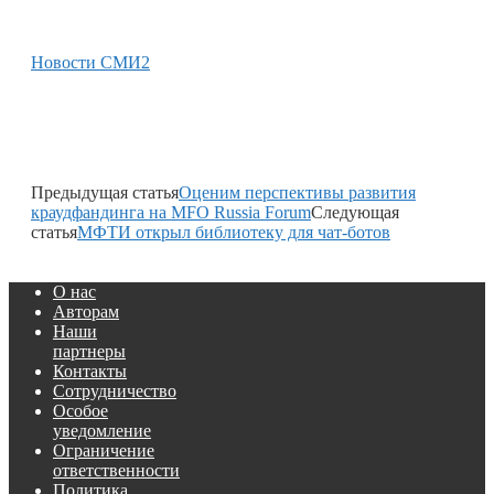
Новости СМИ2
Предыдущая статья
Оценим перспективы развития
краудфандинга на MFO Russia Forum
Следующая
статья
МФТИ открыл библиотеку для чат-ботов
О нас
Авторам
Наши
партнеры
Контакты
Сотрудничество
Особое
уведомление
Ограничение
ответственности
Политика