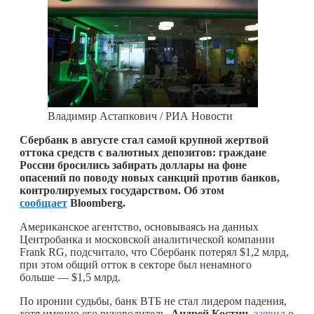
Владимир Астапкович / РИА Новости
Сбербанк в августе стал самой крупной жертвой
оттока средств с валютных депозитов: граждане
России бросились забирать доллары на фоне
опасений по поводу новых санкций против банков,
контролируемых государством. Об этом
сообщает
Bloomberg.
Американское агентство, основываясь на данных
Центробанка и московской аналитической компании
Frank RG, подсчитало, что Сбербанк потерял $1,2 млрд,
при этом общий отток в секторе был ненамного
больше — $1,5 млрд.
По иронии судьбы, банк ВТБ не стал лидером падения,
хотя именно его руководитель,
Андрей Костин
,
заявил
о