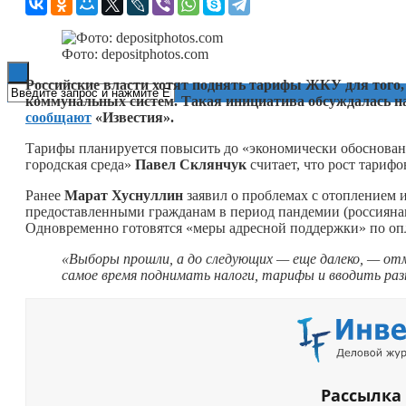
Книги
Фото: depositphotos.com
Российские власти хотят поднять тарифы ЖКУ для того,
коммунальных систем. Такая инициатива обсуждалась н
сообщают
«Известия».
Тарифы планируется повысить до «экономически обоснова
городская среда»
Павел Склянчук
считает, что рост тариф
Ранее
Марат Хуснуллин
заявил о проблемах с отоплением и
предоставленными гражданам в период пандемии (россияна
Одновременно готовятся «меры адресной поддержки» по опл
«Выборы прошли, а до следующих — еще далеко, — о
самое время поднимать налоги, тарифы и вводить раз
Рассылка