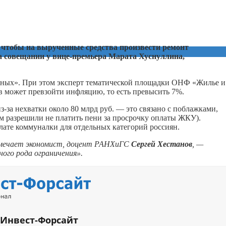
 чтобы на вырученные средства произвести ремонт
а совещании у вице-премьера Марата Хуснуллина,
нных». При этом эксперт тематической площадки ОНФ «Жилье и
ов может превзойти инфляцию, то есть превысить 7%.
з-за нехватки около 80 млрд руб. — это связано с поблажками,
м разрешили не платить пени за просрочку оплаты ЖКУ).
ате коммуналки для отдельных категорий россиян.
тмечает экономист, доцент РАНХиГС
Сергей Хестанов
, —
ного рода ограничения».
 Инвест-Форсайт