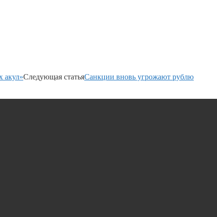
х акул»
Следующая статья
Санкции вновь угрожают рублю