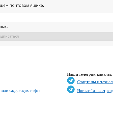
ашем почтовом ящике.
нных.
Перейти в
Перейти в
Д
Наши телеграм-каналы:
Стартапы и технол
пили саудовскую нефть
Новые бизнес-трен