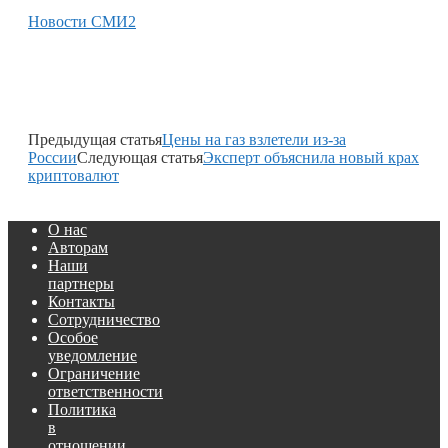
Новости СМИ2
Предыдущая статья
Цены на газ взлетели из-за
России
Следующая статья
Эксперт объяснила новый крах
криптовалют
О нас
Авторам
Наши
партнеры
Контакты
Сотрудничество
Особое
уведомление
Ограничение
ответственности
Политика
в
отношении