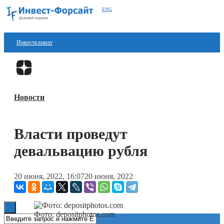
ENG
Инвестклимат
Финансы
Перейти в
Дзен
Инвестиции
Новости
Блокчейн
Стартапы
Власти проведут
Технологии
девальвацию рубля
ESG
20 июня, 2022, 16:07
20 июня, 2022
Книги
Фото: depositphotos.com