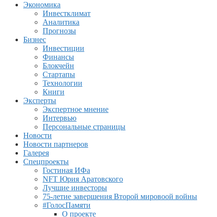
Экономика
Инвестклимат
Аналитика
Прогнозы
Бизнес
Инвестиции
Финансы
Блокчейн
Стартапы
Технологии
Книги
Эксперты
Экспертное мнение
Интервью
Персональные страницы
Новости
Новости партнеров
Галерея
Спецпроекты
Гостиная ИФа
NFT Юрия Аратовского
Лучшие инвесторы
75-летие завершения Второй мировоой войны
#ГолосПамяти
О проекте