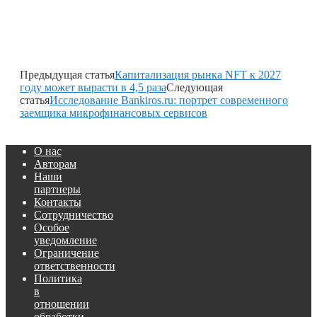
Предыдущая статья
Капитализация рынка NFT к 2027
году может вырасти в 4,5 раза
Следующая
статья
Исследование Bankiros.ru: портрет современного
заемщика микрофинансовых сервисов
О нас
Авторам
Наши
партнеры
Контакты
Сотрудничество
Особое
уведомление
Ограничение
ответственности
Политика
в
отношении
обработки