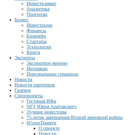
Инвестклимат
Аналитика
Прогнозы
Бизнес
Инвестиции
Финансы
Блокчейн
Стартапы
Технологии
Книги
Эксперты
Экспертное мнение
Интервью
Персональные страницы
Новости
Новости партнеров
Галерея
Спецпроекты
Гостиная ИФа
NFT Юрия Аратовского
Лучшие инвесторы
75-летие завершения Второй мировоой войны
#ГолосПамяти
О проекте
Новости