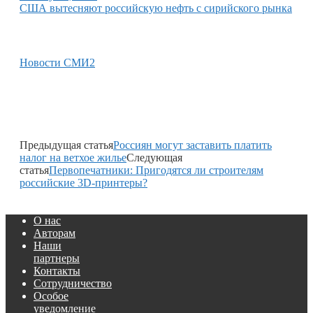
США вытесняют российскую нефть с сирийского рынка
Новости СМИ2
Предыдущая статья
Россиян могут заставить платить
налог на ветхое жилье
Следующая
статья
Первопечатники: Пригодятся ли строителям
российские 3D-принтеры?
О нас
Авторам
Наши
партнеры
Контакты
Сотрудничество
Особое
уведомление