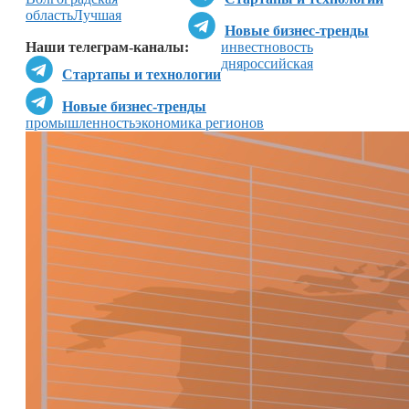
область
Лучшая
Новые бизнес-тренды
Наши телеграм-каналы:
инвестновость
дня
российская
Стартапы и технологии
Новые бизнес-тренды
промышленность
экономика регионов