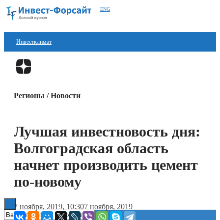
ENG
Инвестклимат
Финансы
Перейти в
Дзен
Инвестиции
Регионы / Новости
Блокчейн
Стартапы
Лучшая инвестновость дня:
Технологии
Волгоградская область
ESG
начнет производить цемент
по-новому
Книги
7 ноября, 2019, 10:30
7 ноября, 2019