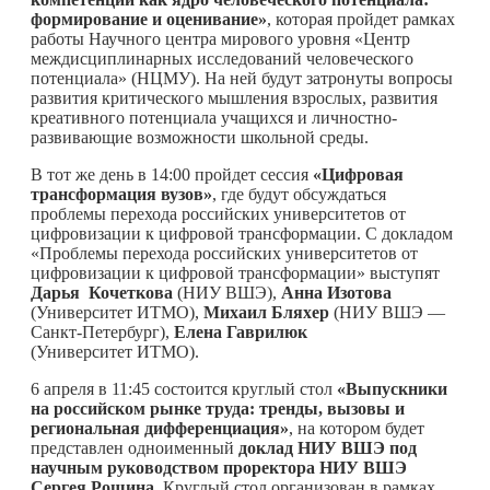
формирование и оценивание»
, которая пройдет рамках
работы Научного центра мирового уровня «Центр
междисциплинарных исследований человеческого
потенциала» (НЦМУ). На ней будут затронуты вопросы
развития критического мышления взрослых, развития
креативного потенциала учащихся и личностно-
развивающие возможности школьной среды.
В тот же день в 14:00 пройдет сессия
«Цифровая
трансформация вузов»
, где будут обсуждаться
проблемы перехода российских университетов от
цифровизации к цифровой трансформации. С докладом
«Проблемы перехода российских университетов от
цифровизации к цифровой трансформации» выступят
Дарья Кочеткова
(НИУ ВШЭ),
Анна Изотова
(Университет ИТМО),
Михаил Бляхер
(НИУ ВШЭ —
Санкт-Петербург),
Елена Гаврилюк
(Университет ИТМО).
6 апреля в 11:45 состоится круглый стол
«Выпускники
на российском рынке труда: тренды, вызовы и
региональная дифференциация»
, на котором будет
представлен одноименный
доклад НИУ ВШЭ под
научным руководством проректора НИУ ВШЭ
Сергея Рощина.
Круглый стол организован в рамках