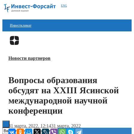
ENG
Инвестклимат
Финансы
Перейти в
Дзен
Инвестиции
Новости партнеров
Блокчейн
Стартапы
Вопросы образования
Технологии
обсудят на XXIII Ясинской
ESG
международной научной
конференции
Книги
31 марта, 2022, 12:14
31 марта, 2022