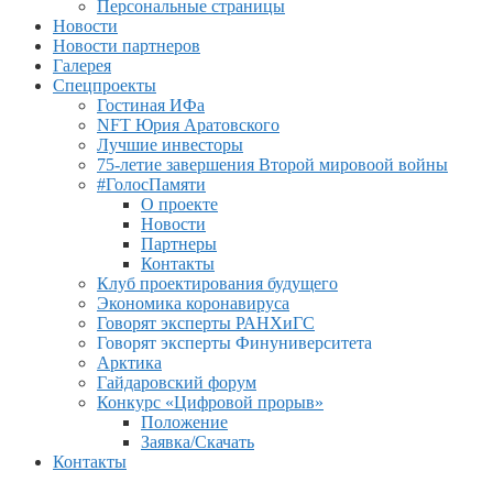
Персональные страницы
Новости
Новости партнеров
Галерея
Спецпроекты
Гостиная ИФа
NFT Юрия Аратовского
Лучшие инвесторы
75-летие завершения Второй мировоой войны
#ГолосПамяти
О проекте
Новости
Партнеры
Контакты
Клуб проектирования будущего
Экономика коронавируса
Говорят эксперты РАНХиГС
Говорят эксперты Финуниверситета
Арктика
Гайдаровский форум
Конкурс «Цифровой прорыв»
Положение
Заявка/Скачать
Контакты