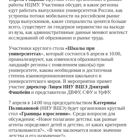
работы НЦМУ. Участники обсудят, в какие регионы
едут работать выпускники университетов России, как
устроены потоки мобильности на российском рынке
труда выпускников, какие специалисты ценятся больше
всего, существует ли гендерное неравенство на выходе
из вуза, как административные данные меняют контекст
исследований об образовании и рынке труда.
Участники круглого стола
«Школы при
университетах
», который состоится 6 апреля в 10:00,
проанализируют, как изменился образовательный
ландшафт региона с появлением школ(ы) при
университете, какова необходимая и достаточная
степень взаимопроникновения школьного и
университетского миров. В мероприятии примет
участие
директор Лицея НИУ ВШЭ Дмитрий
Фишбейн
и представители ДВФУ, СФУ и УрФУ.
7 апреля в 14:00 под председательством
Катерины
Поливановой
(НИУ ВШЭ) будет организован круглый
стол
«Границы взросления»
. Среди вопросов для
обсуждения: «Новое полагание детства: как разные
агенты определяют детей и детство, от каких критериев
отталкиваются?», «В чем заключается новое значение
детства и его назначение?».