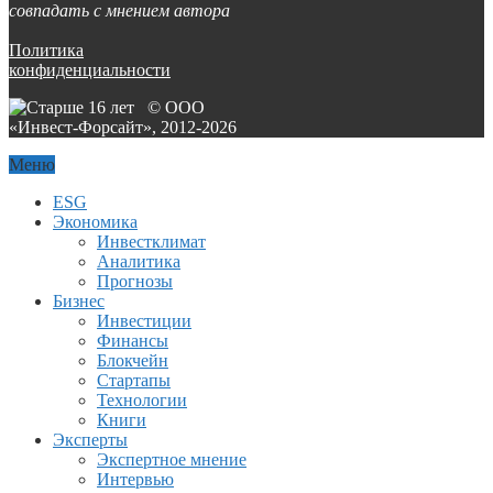
совпадать с мнением автора
Политика
конфиденциальности
© ООО
«Инвест-Форсайт», 2012-
2026
Меню
ESG
Экономика
Инвестклимат
Аналитика
Прогнозы
Бизнес
Инвестиции
Финансы
Блокчейн
Стартапы
Технологии
Книги
Эксперты
Экспертное мнение
Интервью