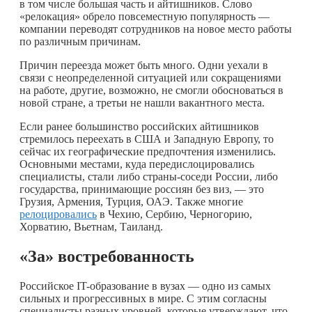
в том числе большая часть и айтишников. Слово
«релокация» обрело повсеместную популярность —
компании переводят сотрудников на новое место работы
по различным причинам.
Причин переезда может быть много. Одни уехали в
связи с неопределенной ситуацией или сокращениями
на работе, другие, возможно, не смогли обосноваться в
новой стране, а третьи не нашли вакантного места.
Если ранее большинство российских айтишников
стремилось переехать в США и Западную Европу, то
сейчас их географические предпочтения изменились.
Основными местами, куда передислоцировались
специалисты, стали либо страны-соседи России, либо
государства, принимающие россиян без виз, — это
Грузия, Армения, Турция, ОАЭ. Также многие
релоцировались
в Чехию, Сербию, Черногорию,
Хорватию, Вьетнам, Таиланд.
«За
» востребованность
Российское IT-образование в вузах — одно из самых
сильных и прогрессивных в мире. С этим согласны
специалисты разных уровней, которые утверждают, что