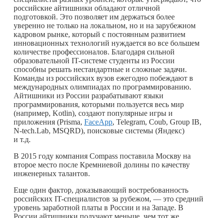
российские айтишники обладают отличной
подготовкой. Это позволяет им держаться более
уверенно не только на локальном, но и на зарубежном
кадровом рынке, который с постоянным развитием
инновационных технологий нуждается во все большем
количестве профессионалов. Благодаря сильной
образовательной IT-системе студенты из России
способны решать нестандартные и сложные задачи.
Команды из российских вузов ежегодно побеждают в
международных олимпиадах по программированию.
Айтишники из России разрабатывают языки
программирования, которыми пользуется весь мир
(например, Kotlin), создают популярные игры и
приложения (Prisma,
FaceApp
, Telegram, Coub, Group IB,
N-tech.Lab, MSQRD), поисковые системы (Яндекс)
и т.д.
В 2015 году компания Compass поставила Москву на
второе место после Кремниевой долины по качеству
инженерных талантов.
Еще один фактор, доказывающий востребованность
российских IT-специалистов за рубежом, — это средний
уровень заработной платы в России и на Западе. В
России айтишники получают меньше, чем тот же