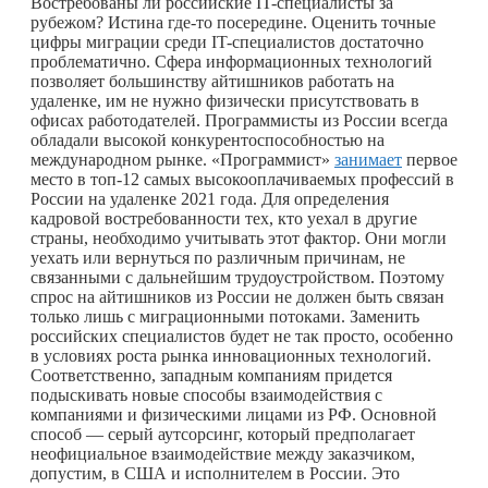
Востребованы ли российские IT-специалисты за
рубежом? Истина
где-то
посередине. Оценить точные
цифры миграции среди IT-специалистов достаточно
проблематично. Сфера информационных технологий
позволяет большинству айтишников работать на
удаленке, им не нужно физически присутствовать в
офисах работодателей. Программисты из России всегда
обладали высокой конкурентоспособностью на
международном рынке. «Программист»
занимает
первое
место в топ-12 самых высокооплачиваемых профессий в
России на удаленке 2021 года. Для определения
кадровой востребованности тех, кто уехал в другие
страны, необходимо учитывать этот фактор. Они могли
уехать или вернуться по различным причинам, не
связанными с дальнейшим трудоустройством. Поэтому
спрос на айтишников из России не должен быть связан
только лишь с миграционными потоками. Заменить
российских специалистов будет не так просто, особенно
в условиях роста рынка инновационных технологий.
Соответственно, западным компаниям придется
подыскивать новые способы взаимодействия с
компаниями и физическими лицами из РФ. Основной
способ — серый аутсорсинг, который предполагает
неофициальное взаимодействие между заказчиком,
допустим, в США и исполнителем в России. Это