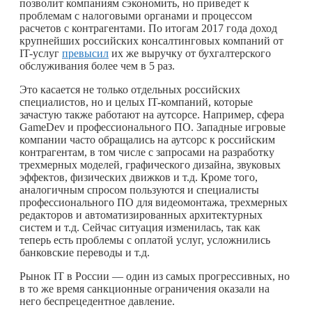
позволит компаниям сэкономить, но приведет к
проблемам с налоговыми органами и процессом
расчетов с контрагентами. По итогам 2017 года доход
крупнейших российских консалтинговых компаний от
IT-услуг
превысил
их же выручку от бухгалтерского
обслуживания более чем в 5 раз.
Это касается не только отдельных российских
специалистов, но и целых IT-компаний, которые
зачастую также работают на аутсорсе. Например, сфера
GameDev и профессионального ПО. Западные игровые
компании часто обращались на аутсорс к российским
контрагентам, в том числе с запросами на разработку
трехмерных моделей, графического дизайна, звуковых
эффектов, физических движков и т.д. Кроме того,
аналогичным спросом пользуются и специалисты
профессионального ПО для видеомонтажа, трехмерных
редакторов и автоматизированных архитектурных
систем и т.д. Сейчас ситуация изменилась, так как
теперь есть проблемы с оплатой услуг, усложнились
банковские переводы и т.д.
Рынок IT в России — один из самых прогрессивных, но
в то же время санкционные ограничения оказали на
него беспрецедентное давление.