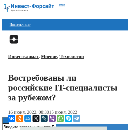
ENG
Инвестклимат
Финансы
Перейти в
Дзен
Инвестиции
Инвестклимат
,
Мнение
,
Технологии
Блокчейн
Стартапы
Востребованы ли
Технологии
российские IT-специалисты
ESG
за рубежом?
Книги
16 июня, 2022, 08:30
15 июня, 2022