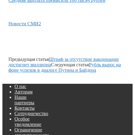
Средняя зарплата превысила 100 тысяч рублей
Новости СМИ2
Предыдущая статья
Штраф за отсутствие вакцинации
достигнет миллиона
Следующая статья
Рубль вырос на
фоне успехов в диалоге Путина и Байдена
О нас
Авторам
Наши
партнеры
Контакты
Сотрудничество
Особое
уведомление
Ограничение