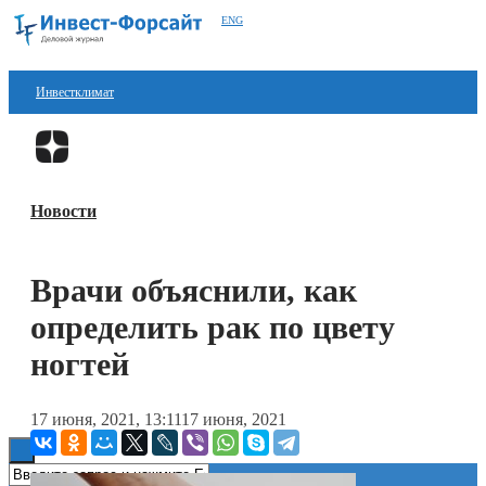
ENG
Инвестклимат
Финансы
Перейти в
Дзен
Инвестиции
Новости
Блокчейн
Стартапы
Врачи объяснили, как
Технологии
определить рак по цвету
ESG
ногтей
Книги
17 июня, 2021, 13:11
17 июня, 2021