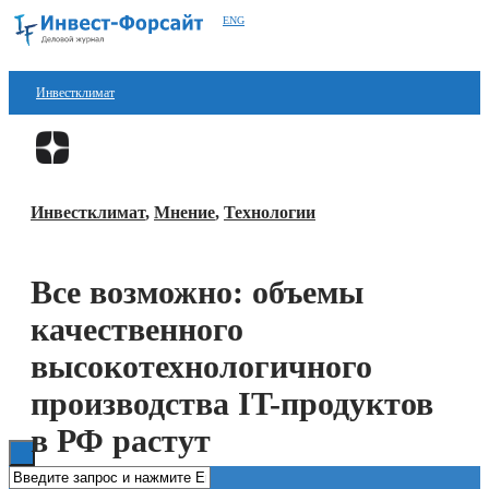
ENG
Инвестклимат
Финансы
Перейти в
Дзен
Инвестиции
Инвестклимат
,
Мнение
,
Технологии
Блокчейн
Стартапы
Все возможно: объемы
Технологии
качественного
ESG
высокотехнологичного
производства IT-продуктов
Книги
в РФ растут