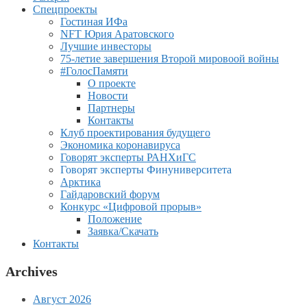
Спецпроекты
Гостиная ИФа
NFT Юрия Аратовского
Лучшие инвесторы
75-летие завершения Второй мировоой войны
#ГолосПамяти
О проекте
Новости
Партнеры
Контакты
Клуб проектирования будущего
Экономика коронавируса
Говорят эксперты РАНХиГС
Говорят эксперты Финуниверситета
Арктика
Гайдаровский форум
Конкурс «Цифровой прорыв»
Положение
Заявка/Скачать
Контакты
Archives
Август 2026