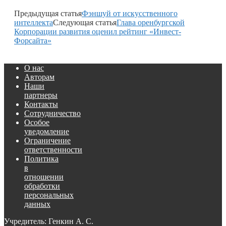
Предыдущая статья
Фэншуй от искусственного
интеллекта
Следующая статья
Глава оренбургской
Корпорации развития оценил рейтинг «Инвест-
Форсайта»
О нас
Авторам
Наши
партнеры
Контакты
Сотрудничество
Особое
уведомление
Ограничение
ответственности
Политика
в
отношении
обработки
персональных
данных
Учредитель: Генкин А. С.