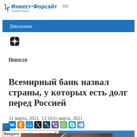
ENG
Инвестклимат
Финансы
Перейти в
Дзен
Инвестиции
Новости
Блокчейн
Стартапы
Всемирный банк назвал
Технологии
страны, у которых есть долг
ESG
перед Россией
Книги
31 марта, 2021, 12:16
31 марта, 2021