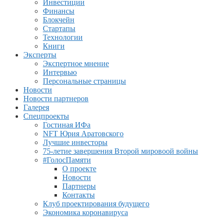
Инвестиции
Финансы
Блокчейн
Стартапы
Технологии
Книги
Эксперты
Экспертное мнение
Интервью
Персональные страницы
Новости
Новости партнеров
Галерея
Спецпроекты
Гостиная ИФа
NFT Юрия Аратовского
Лучшие инвесторы
75-летие завершения Второй мировоой войны
#ГолосПамяти
О проекте
Новости
Партнеры
Контакты
Клуб проектирования будущего
Экономика коронавируса