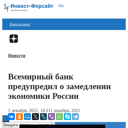
ENG
Инвестклимат
Финансы
Перейти в
Дзен
Инвестиции
Новости
Блокчейн
Стартапы
Всемирный банк
Технологии
предупредил о замедлении
ESG
экономики России
Книги
1 декабря, 2021, 18:21
1 декабря, 2021