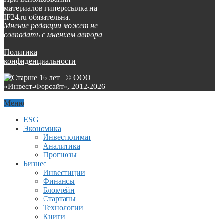
материалов гиперссылка на
IF24.ru обязательна.
Мнение редакции может не
совпадать с мнением автора
Политика
конфиденциальности
© ООО
«Инвест-Форсайт», 2012-
2026
Меню
ESG
Экономика
Инвестклимат
Аналитика
Прогнозы
Бизнес
Инвестиции
Финансы
Блокчейн
Стартапы
Технологии
Книги