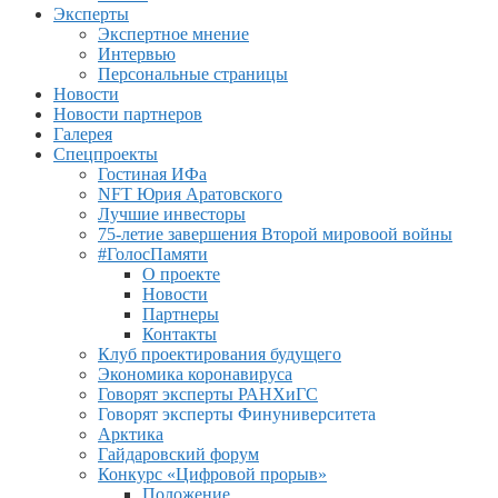
Эксперты
Экспертное мнение
Интервью
Персональные страницы
Новости
Новости партнеров
Галерея
Спецпроекты
Гостиная ИФа
NFT Юрия Аратовского
Лучшие инвесторы
75-летие завершения Второй мировоой войны
#ГолосПамяти
О проекте
Новости
Партнеры
Контакты
Клуб проектирования будущего
Экономика коронавируса
Говорят эксперты РАНХиГС
Говорят эксперты Финуниверситета
Арктика
Гайдаровский форум
Конкурс «Цифровой прорыв»
Положение