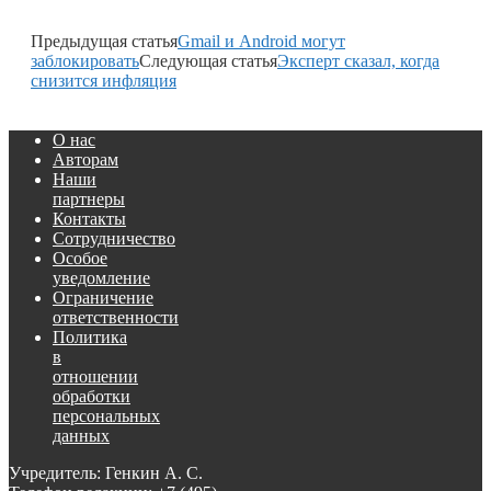
Предыдущая статья
Gmail и Android могут
заблокировать
Следующая статья
Эксперт сказал, когда
снизится инфляция
О нас
Авторам
Наши
партнеры
Контакты
Сотрудничество
Особое
уведомление
Ограничение
ответственности
Политика
в
отношении
обработки
персональных
данных
Учредитель: Генкин А. С.