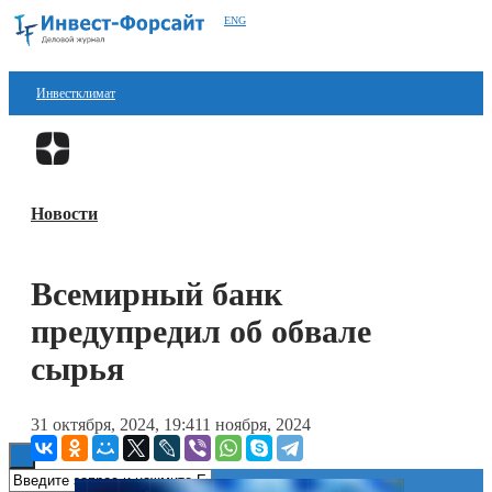
ENG
Инвестклимат
Финансы
Перейти в
Дзен
Инвестиции
Новости
Блокчейн
Стартапы
Всемирный банк
Технологии
предупредил об обвале
ESG
сырья
Книги
31 октября, 2024, 19:41
1 ноября, 2024