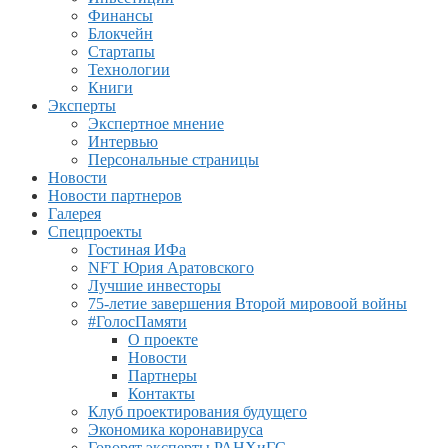
Финансы
Блокчейн
Стартапы
Технологии
Книги
Эксперты
Экспертное мнение
Интервью
Персональные страницы
Новости
Новости партнеров
Галерея
Спецпроекты
Гостиная ИФа
NFT Юрия Аратовского
Лучшие инвесторы
75-летие завершения Второй мировоой войны
#ГолосПамяти
О проекте
Новости
Партнеры
Контакты
Клуб проектирования будущего
Экономика коронавируса
Говорят эксперты РАНХиГС