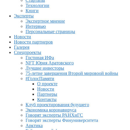
Стартапы
Технологии
Книги
Эксперты
Экспертное мнение
Интервью
Персональные страницы
Новости
Новости партнеров
Галерея
Спецпроекты
Гостиная ИФа
NFT Юрия Аратовского
Лучшие инвесторы
75-летие завершения Второй мировоой войны
#ГолосПамяти
О проекте
Новости
Партнеры
Контакты
Клуб проектирования будущего
Экономика коронавируса
Говорят эксперты РАНХиГС
Говорят эксперты Финуниверситета
Арктика