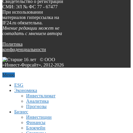
Свидетельство о регистрации
СМИ: ЭЛ № ФС 77 - 67477
При использовании
материалов гиперссылка на
IF24.ru обязательна.
Мнение редакции может не
совпадать с мнением автора
Политика
конфиденциальности
© ООО
«Инвест-Форсайт», 2012-
2026
Меню
ESG
Экономика
Инвестклимат
Аналитика
Прогнозы
Бизнес
Инвестиции
Финансы
Блокчейн