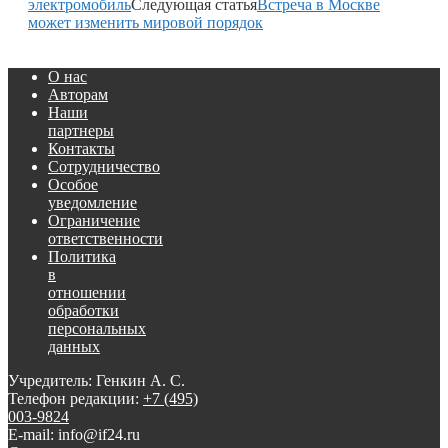
электромобиль
Следующая статья
Встреча в Москве
может изменить мировой порядок
О нас
Авторам
Наши
партнеры
Контакты
Сотрудничество
Особое
уведомление
Ограничение
ответственности
Политика
в
отношении
обработки
персональных
данных
Учредитель: Генкин А. С.
Телефон редакции:
+7 (495)
003-9824
E-mail: info@if24.ru