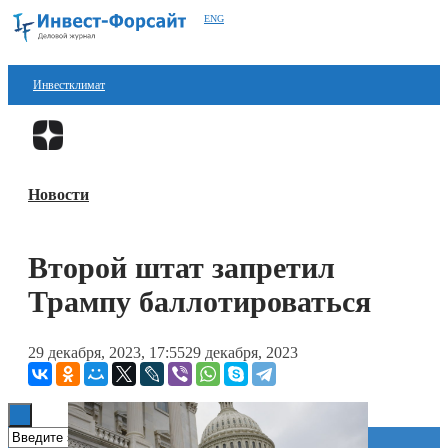
ENG
Инвестклимат
Финансы
Перейти в
Дзен
Инвестиции
Новости
Блокчейн
Стартапы
Второй штат запретил
Технологии
Трампу баллотироваться
ESG
29 декабря, 2023, 17:55
29 декабря, 2023
Книги